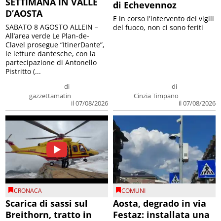
SETTIMANA IN VALLE
di Echevennoz
D’AOSTA
E in corso l'intervento dei vigili
SABATO 8 AGOSTO ALLEIN –
del fuoco, non ci sono feriti
All’area verde Le Plan-de-
Clavel prosegue “ItinerDante”,
le letture dantesche, con la
partecipazione di Antonello
Pistritto (...
di
di
gazzettamatin
Cinzia Timpano
il 07/08/2026
il 07/08/2026
CRONACA
COMUNI
Scarica di sassi sul
Aosta, degrado in via
Breithorn, tratto in
Festaz: installata una