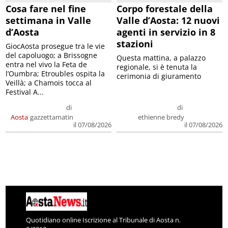
Cosa fare nel fine
Corpo forestale della
settimana in Valle
Valle d’Aosta: 12 nuovi
d’Aosta
agenti in servizio in 8
stazioni
GiocAosta prosegue tra le vie
del capoluogo; a Brissogne
Questa mattina, a palazzo
entra nel vivo la Feta de
regionale, si è tenuta la
l’Oumbra; Etroubles ospita la
cerimonia di giuramento
Veillà; a Chamois tocca al
Festival A...
di
di
Aosta
gazzettamatin
ethienne bredy
il 07/08/2026
il 07/08/2026
Quotidiano online Iscrizione al Tribunale di Aosta n.