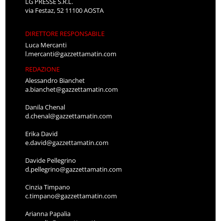
LG PRESSE S.R.L.
via Festaz, 52 11100 AOSTA
DIRETTORE RESPONSABILE
Luca Mercanti
l.mercanti@gazzettamatin.com
REDAZIONE
Alessandro Bianchet
a.bianchet@gazzettamatin.com
Danila Chenal
d.chenal@gazzettamatin.com
Erika David
e.david@gazzettamatin.com
Davide Pellegrino
d.pellegrino@gazzettamatin.com
Cinzia Timpano
c.timpano@gazzettamatin.com
Arianna Papalia