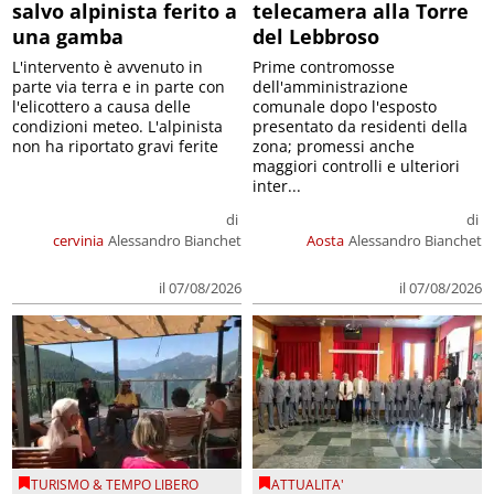
salvo alpinista ferito a
telecamera alla Torre
una gamba
del Lebbroso
L'intervento è avvenuto in
Prime contromosse
parte via terra e in parte con
dell'amministrazione
l'elicottero a causa delle
comunale dopo l'esposto
condizioni meteo. L'alpinista
presentato da residenti della
non ha riportato gravi ferite
zona; promessi anche
maggiori controlli e ulteriori
inter...
di
di
cervinia
Alessandro Bianchet
Aosta
Alessandro Bianchet
il 07/08/2026
il 07/08/2026
TURISMO & TEMPO LIBERO
ATTUALITA'