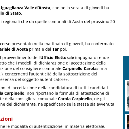
Uguaglianza Valle d’Aosta
, che nella serata di giovedì ha
io di Stato
.
ni regionali che da quelle comunali di Aosta del prossimo 20
ricorso presentato nella mattinata di giovedì, ha confermato
riale di Aosta
prima e dal
Tar
poi.
 il provvedimento dell’
Ufficio Elettorale
impugnato rende
tto che i modelli di dichiarazione di accettazione della
rizione del consigliere comunale
Carpinello Carola
», ma
), concernenti l’autenticità della sottoscrizione del
resenza del soggetto autenticatore».
ioni di accettazione della candidatura di tutti i candidati
la Carpinello
, non riportano la formula di attestazione di
arte della consigliera comunale
Carola Carpinello
, né gli
one del dichiarante, né specificano se la stessa sia avvenuta
zioni
he le modalità di autenticazione, in materia elettorale,