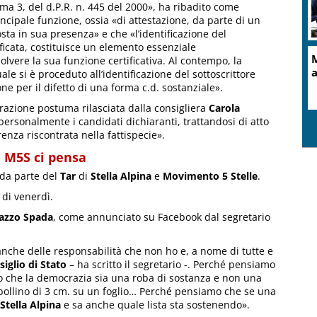
ma 3, del d.P.R. n. 445 del 2000», ha ribadito come
ncipale funzione, ossia «di attestazione, da parte di un
osta in sua presenza» e che «l’identificazione del
icata, costituisce un elemento essenziale
M
olvere la sua funzione certificativa. Al contempo, la
a
le si è proceduto all’identificazione del sottoscrittore
one per il difetto di una forma c.d. sostanziale».
iarazione postuma rilasciata dalla consigliera
Carola
ersonalmente i candidati dichiaranti, trattandosi di atto
enza riscontrata nella fattispecie».
il M5S ci pensa
 da parte del
Tar
di
Stella Alpina
e
Movimento 5 Stelle
.
 di venerdì.
azzo Spada
, come annunciato su Facebook dal segretario
anche delle responsabilità che non ho e, a nome di tutte e
iglio di Stato
– ha scritto il segretario -. Perché pensiamo
o che la democrazia sia una roba di sostanza e non una
bollino di 3 cm. su un foglio… Perché pensiamo che se una
Stella Alpina
e sa anche quale lista sta sostenendo».