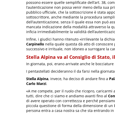
possono essere quelle semplificate dell’art. 38, com
l’autenticazione non possa venir meno della sua pri
pubblico ufficiale, che la sottoscrizione è stata app
sottoscrittore, anche mediante la procedura semplif
dell’autenticazione, senza il quale essa non può ass
mancata indicazione della modalità attraverso la qua
inficia irrimediabilmente la validità dell’autenticazi
Infine, i giudici hanno ritenuto «irrilevante la dich
Carpinello
nella quale questa dà atto di conoscere p
successivo e irrituale, non idoneo a surrogare la car
Stella Alpina va al Consiglio di Stato, 
In giornata, poi, erano arrivate anche le bocciature
I pentastellati decideranno il da farsi nella giornata
Stella Alpina
, invece, ha deciso di andare fino a
Pal
Carlo Marzi
.
«A me compete, per il ruolo che ricopro, caricarmi 
tutti, dire che ci siamo e andiamo avanti fino al
Cons
di avere operato con correttezza e perché pensiam
piccola questione di forma della dimensione di un 
persona entra a casa nostra sa che sta entrando in