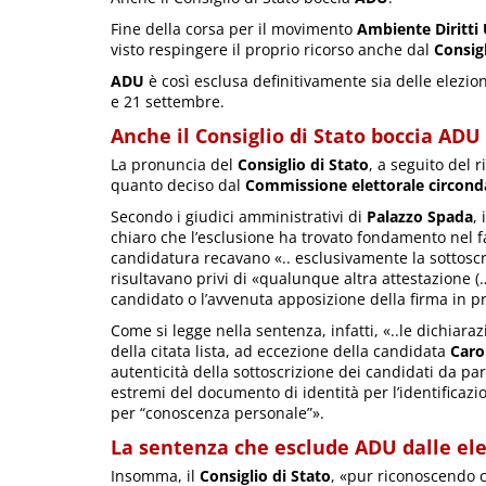
Fine della corsa per il movimento
Ambiente Diritti 
visto respingere il proprio ricorso anche dal
Consigl
ADU
è così esclusa definitivamente sia delle elezio
e 21 settembre.
Anche il Consiglio di Stato boccia ADU
La pronuncia del
Consiglio di Stato
, a seguito del 
quanto deciso dal
Commissione elettorale circonda
Secondo i giudici amministrativi di
Palazzo Spada
,
chiaro che l’esclusione ha trovato fondamento nel fa
candidatura recavano «.. esclusivamente la sottosc
risultavano privi di «qualunque altra attestazione (…
candidato o l’avvenuta apposizione della firma in p
Come si legge nella sentenza, infatti, «..le dichiaraz
della citata lista, ad eccezione della candidata
Caro
autenticità della sottoscrizione dei candidati da p
estremi del documento di identità per l’identificazi
per “conoscenza personale”».
La sentenza che esclude ADU dalle ele
Insomma, il
Consiglio di Stato
, «pur riconoscendo c