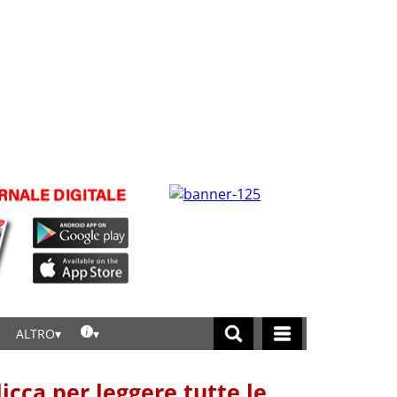
ALTRO
licca per leggere tutte le