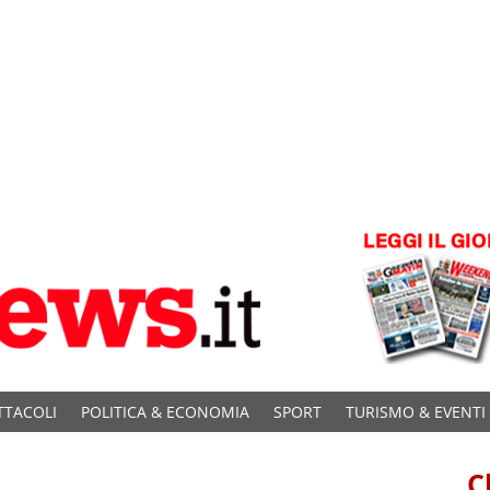
TTACOLI
POLITICA & ECONOMIA
SPORT
TURISMO & EVENTI
C