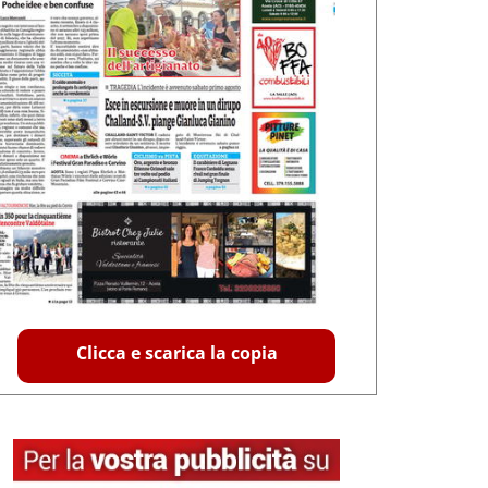
Clicca e scarica la copia