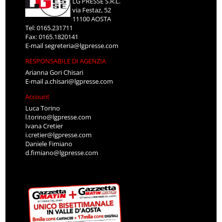
LG PRESSE S.R.L.
via Festaz, 52
11100 AOSTA
Tel: 0165.231711
Fax: 0165.1820141
E-mail
segreteria@lgpresse.com
RESPONSABILE DI AGENZIA
Arianna Gori Chisari
E-mail
a.chisari@lgpresse.com
Account
Luca Torino
l.torino@lgpresse.com
Ivana Cretier
i.cretier@lgpresse.com
Daniele Fimiano
d.fimiano@lgpresse.com