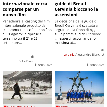
internazionale cerca
guide di Breuil
comparse per un
Cervinia bloccano le
nuovo film
ascensioni
Per aderire al casting del film
La decisione delle guide di
internazionale prodotto da
Breuil Cervinia è scattata a
Panorama Films c'è tempo fino
seguito della frana di oggi
al 31 agosto; le riprese si
sulla parete sud del Cervino;
terranno tra il 21 e 25
gli esperti raccomandano
settembre...
massima at...
di
cervinia
Alessandro Bianchet
di
Erika David
il 05/08/2026
il 05/08/2026