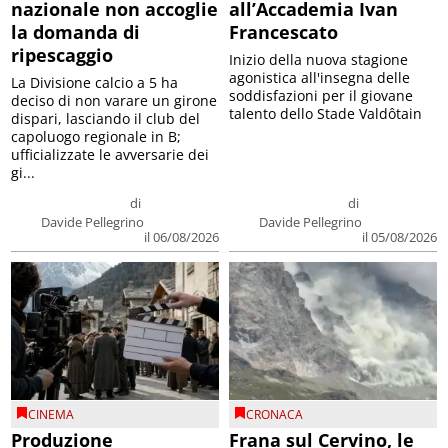
nazionale non accoglie
all’Accademia Ivan
la domanda di
Francescato
ripescaggio
Inizio della nuova stagione
agonistica all'insegna delle
La Divisione calcio a 5 ha
soddisfazioni per il giovane
deciso di non varare un girone
talento dello Stade Valdôtain
dispari, lasciando il club del
capoluogo regionale in B;
ufficializzate le avversarie dei
gi...
di
di
Davide Pellegrino
Davide Pellegrino
il 06/08/2026
il 05/08/2026
CINEMA
CRONACA
Produzione
Frana sul Cervino, le