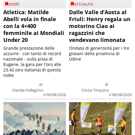
SPORT
ATTUALITA'
Atletica: Matilde
Dalle Valle d’Aosta al
Abelli vola in finale
Friuli: Henry regala un
con la 4×400
motorino Ciao ai
femminile ai Mondiali
ragazzini che
Under 20
vendevano limonata
Grande prestazione delle
Ondata di generosità per i tre
azzurre - con tanto di record
giovani della provincia di
nazionale - sulla pista di
Udine
Eugene, la gara per l'oro alle
23.42 (ora italiana) di questa
notte
di
di
Davide Pellegrino
Cinzia Timpano
il 09/08/2026
il 08/08/2026