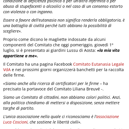
condizione di deficienza psichica o per un’altra infermità o per
abuso di stupefacenti o alcoolici o nel caso di un consenso estorto
con violenza o con inganno.
Essere a favore dell’eutanasia non significa renderla obbligatoria, è
una battaglia di civiltà perchè tutti abbiano la possibilità di
scegliere».
Proprio come dicono le magliette indossate da alcuni
componenti del Comitato che oggi pomeriggio, giovedì 1º
luglio, si è presentato ai giardini Lussu di Aosta:
«la mia vita
appartiene a me».
Il Comitato ha una pagina Facebook
Comitato Eutanasia Legale
VdA
e nei prossimi giorni organizzerà banchetti per la raccolta
delle firme.
«Siamo anche alla ricerca di certificatori per le firme
– ha
precisato la portavoce del Comitato Liliana Breuvé -.
Siamo un Comitato di cittadini, non abbiamo colori politici. Anzi,
alla politica chiediamo di mettersi a disposizione, senza mettere
targhe di partito.
L’unica associazione nella quale ci riconosciamo è l’
associazione
Luca Coscioni
, che sostiene le libertà civili».