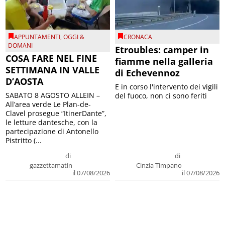
APPUNTAMENTI
,
OGGI &
CRONACA
DOMANI
Etroubles: camper in
COSA FARE NEL FINE
fiamme nella galleria
SETTIMANA IN VALLE
di Echevennoz
D’AOSTA
E in corso l'intervento dei vigili
SABATO 8 AGOSTO ALLEIN –
del fuoco, non ci sono feriti
All’area verde Le Plan-de-
Clavel prosegue “ItinerDante”,
le letture dantesche, con la
partecipazione di Antonello
Pistritto (...
di
di
gazzettamatin
Cinzia Timpano
il 07/08/2026
il 07/08/2026