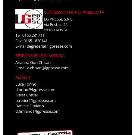
CONCESSIONARIA DI PUBBLICITÀ
LG PRESSE S.R.L.
via Festaz, 52
11100 AOSTA
Tel: 0165.231711
Fax: 0165.1820141
E-mail
segreteria@lgpresse.com
RESPONSABILE DI AGENZIA
Arianna Gori Chisari
E-mail
a.chisari@lgpresse.com
Account
Luca Torino
l.torino@lgpresse.com
Ivana Cretier
i.cretier@lgpresse.com
Daniele Fimiano
d.fimiano@lgpresse.com