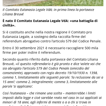
Il Comitato Eutanasia Legale VdA; in prima linea la portavoce
Liliana Breuvé
È nato il Comitato Eutanasia Legale VdA: «una battaglia di
civiltà».
Si è costituito anche nella nostra regione il Comitato pro
Eutanasia Legale, a sostegno della raccolta firme del
referendum abrogativo contro l’articolo 579 del Codice Penale.
Entro il 30 settembre 2021 è necessario raccogliere 500 mila
firme per poter indire il referendum.
Secondo quanto riferito dalla portavoce del Comitato Liliana
Breuvé,
«il quesito referendario è già pronto e dice ‘volete voi che
sia abrogato l’articolo 579 del Codice Penale (omicidio del
consenziente), approvato con regio decreto 19/10/1930 n. 1398,
comma 1, limitatamente alle seguenti parole: ‘la reclusione da sei a
15 anni’; comma 2, integralmente; comma 3, limitatamente alle
parole ‘si applicano’.
Così l’eutanasia – che rimane una scelta – manterrebbe i limiti
imposti dalla legge e cioè sarebbe reato nel caso in cui applicati ai
minori di 18 anni, agli infermi di mente o a a chi si trova in