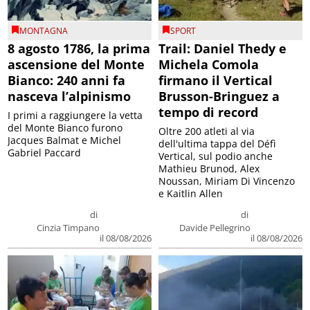
MONTAGNA
SPORT
8 agosto 1786, la prima
Trail: Daniel Thedy e
ascensione del Monte
Michela Comola
Bianco: 240 anni fa
firmano il Vertical
nasceva l’alpinismo
Brusson-Bringuez a
tempo di record
I primi a raggiungere la vetta
del Monte Bianco furono
Oltre 200 atleti al via
Jacques Balmat e Michel
dell'ultima tappa del Défì
Gabriel Paccard
Vertical, sul podio anche
Mathieu Brunod, Alex
Noussan, Miriam Di Vincenzo
e Kaitlin Allen
di
di
Cinzia Timpano
Davide Pellegrino
il 08/08/2026
il 08/08/2026