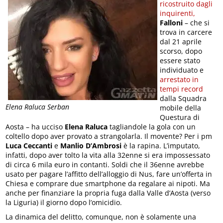
ricostruito dagli
inquirenti,
Falloni
– che si
trova in carcere
dal 21 aprile
scorso, dopo
essere stato
individuato e
arrestato in
tempi record
dalla Squadra
Elena Raluca Serban
mobile della
Questura di
Aosta – ha ucciso
Elena Raluca
tagliandole la gola con un
coltello dopo aver provato a strangolarla. Il movente? Per i pm
Luca Ceccanti
e
Manlio D’Ambrosi
è la rapina. L’imputato,
infatti, dopo aver tolto la vita alla 32enne si era impossessato
di circa 6 mila euro in contanti. Soldi che il 36enne avrebbe
usato per pagare l’affitto dell’alloggio di Nus, fare un’offerta in
Chiesa e comprare due smartphone da regalare ai nipoti. Ma
anche per finanziare la propria fuga dalla Valle d’Aosta (verso
la Liguria) il giorno dopo l’omicidio.
La dinamica del delitto, comunque, non è solamente una