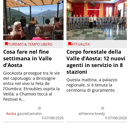
TURISMO & TEMPO LIBERO
ATTUALITA'
Cosa fare nel fine
Corpo forestale della
settimana in Valle
Valle d’Aosta: 12 nuovi
d’Aosta
agenti in servizio in 8
stazioni
GiocAosta prosegue tra le vie
del capoluogo; a Brissogne
Questa mattina, a palazzo
entra nel vivo la Feta de
regionale, si è tenuta la
l’Oumbra; Etroubles ospita la
cerimonia di giuramento
Veillà; a Chamois tocca al
Festival A...
di
di
Aosta
gazzettamatin
ethienne bredy
il 07/08/2026
il 07/08/2026