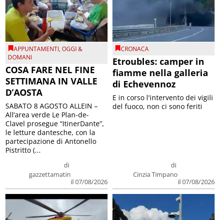
APPUNTAMENTI
,
OGGI &
CRONACA
DOMANI
Etroubles: camper in
COSA FARE NEL FINE
fiamme nella galleria
SETTIMANA IN VALLE
di Echevennoz
D’AOSTA
E in corso l'intervento dei vigili
SABATO 8 AGOSTO ALLEIN –
del fuoco, non ci sono feriti
All’area verde Le Plan-de-
Clavel prosegue “ItinerDante”,
le letture dantesche, con la
partecipazione di Antonello
Pistritto (...
di
di
gazzettamatin
Cinzia Timpano
il 07/08/2026
il 07/08/2026