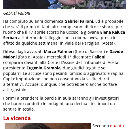
Gabriel Falloni
Ha compiuto 36 anni domenica
Gabriel Falloni
. Ed è probabile
che sarà il primo di tanti altri compleanni dietro le sbarre per
l’uomo che il 17 aprile scorso ha ucciso la giovane
Elena Raluca
Serban
all’interno dell’alloggio che la donna aveva preso in
affitto da qualche settimana, in viale dei Partigiani (Aosta).
Difeso dagli avvocati
Marco Palmieri
(foro di Sassari) e
Davide
Meloni
(foro di Aosta), mercoledì 1° dicembre
Falloni
comparirà davanti alla Corte d’Assise del Tribunale di Aosta
(presidente
Eugenio Gramola
, due giudici togati e sei
popolari). Le accuse sono pesanti: omicidio aggravato e rapina.
Capi d’imputazione che non consentono la scelta di riti
alternativi. Accuse, dunque, che potrebbero anche portare
all’ergastolo.
I primi a prendere la parola in aula saranno gli investigatori
che hanno condotto le indagini; una decina i testimoni da
sentire in totale.
La vicenda
Secondo
quanto