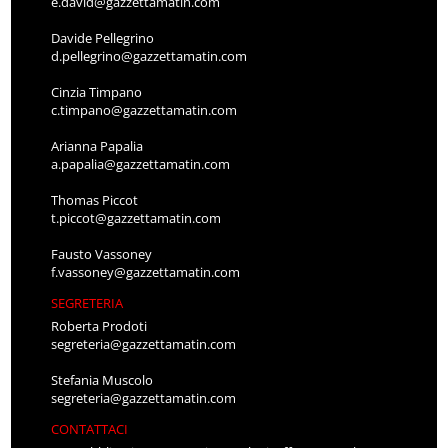
e.david@gazzettamatin.com
Davide Pellegrino
d.pellegrino@gazzettamatin.com
Cinzia Timpano
c.timpano@gazzettamatin.com
Arianna Papalia
a.papalia@gazzettamatin.com
Thomas Piccot
t.piccot@gazzettamatin.com
Fausto Vassoney
f.vassoney@gazzettamatin.com
SEGRETERIA
Roberta Prodoti
segreteria@gazzettamatin.com
Stefania Muscolo
segreteria@gazzettamatin.com
CONTATTACI