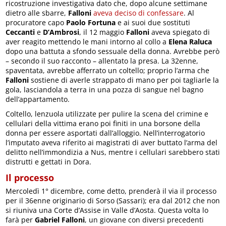
ricostruzione investigativa dato che, dopo alcune settimane
dietro alle sbarre,
Falloni
aveva deciso di confessare
. Al
procuratore capo
Paolo Fortuna
e ai suoi due sostituti
Ceccanti
e
D’Ambrosi
, il 12 maggio
Falloni
aveva spiegato di
aver reagito mettendo le mani intorno al collo a
Elena Raluca
dopo una battuta a sfondo sessuale della donna. Avrebbe però
– secondo il suo racconto – allentato la presa. La 32enne,
spaventata, avrebbe afferrato un coltello; proprio l’arma che
Falloni
sostiene di averle strappato di mano per poi tagliarle la
gola, lasciandola a terra in una pozza di sangue nel bagno
dell’appartamento.
Coltello, lenzuola utilizzate per pulire la scena del crimine e
cellulari della vittima erano poi finiti in una borsone della
donna per essere asportati dall’alloggio. Nell’interrogatorio
l’imputato aveva riferito ai magistrati di aver buttato l’arma del
delitto nell’immondizia a Nus, mentre i cellulari sarebbero stati
distrutti e gettati in Dora.
Il processo
Mercoledì 1° dicembre, come detto, prenderà il via il processo
per il 36enne originario di Sorso (Sassari); era dal 2012 che non
si riuniva una Corte d’Assise in Valle d’Aosta. Questa volta lo
farà per
Gabriel Falloni
, un giovane con diversi precedenti