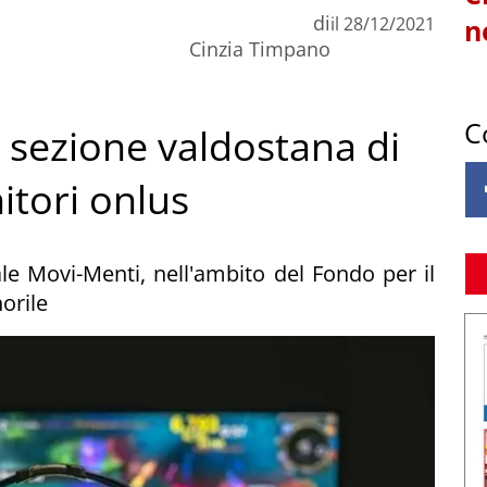
di
il
28/12/2021
n
Cinzia Timpano
C
a sezione valdostana di
itori onlus
le Movi-Menti, nell'ambito del Fondo per il
orile