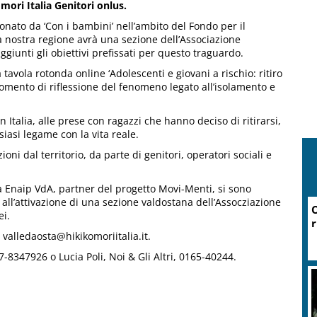
mori Italia Genitori onlus.
onato da ‘Con i bambini’ nell’ambito del Fondo per il
a nostra regione avrà una sezione dell’Associazione
ggiunti gli obiettivi prefissati per questo traguardo.
 tavola rotonda online ‘Adolescenti e giovani a rischio: ritiro
omento di riflessione del fenomeno legato all’isolamento e
n Italia, alle prese con ragazzi che hanno deciso di ritirarsi,
iasi legame con la vita reale.
oni dal territorio, da parte di genitori, operatori sociali e
iva Enaip VdA, partner del progetto Movi-Menti, si sono
 all’attivazione di una sezione valdostana dell’Assocziazione
O
ei.
r
 valledaosta@hikikomoriitalia.it.
8347926 o Lucia Poli, Noi & Gli Altri, 0165-40244.