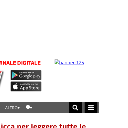
ALTRO
licca per leggere tutte le