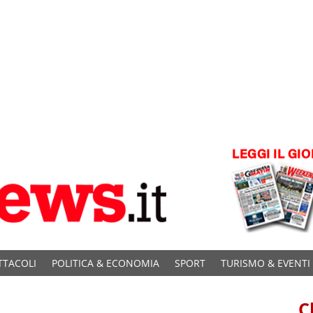
TTACOLI
POLITICA & ECONOMIA
SPORT
TURISMO & EVENTI
C