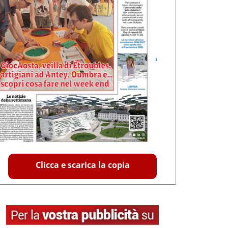
Clicca e scarica la copia