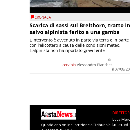
CRONACA
Scarica di sassi sul Breithorn, tratto i
salvo alpinista ferito a una gamba
L'intervento è avvenuto in parte via terra e in parte
con l'elicottero a causa delle condizioni meteo.
L'alpinista non ha riportato gravi ferite
di
cervinia
Alessandro Bianchet
il 07/08/2
DIRETTOR
Luca Merc
l.mercant
Quotidiano online Iscrizione al Tribunale
di Aosta n. 8/2012