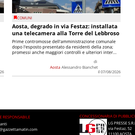
COMUNI
n
Aosta, degrado in via Festaz: installata
una telecamera alla Torre del Lebbroso
Prime contromosse dell'amministrazione comunale
dopo l'esposto presentato da residenti della zona;
promessi anche maggiori controlli e ulteriori inter...
di
Aosta
Alessandro Bianchet
026
il 07/08/2026
CONCESSIONARIA DI PUBBLIC
E RESPONSABILE
LG PRESSE S.R.
anti
via Festaz, 52
i@gazzettamatin.com
11100 AOSTA