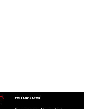
ITÀ
COLLABORATORI
L.