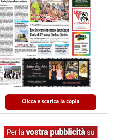
Clicca e scarica la copia