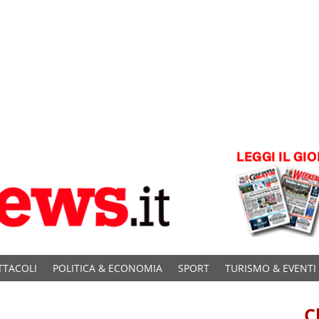
TTACOLI
POLITICA & ECONOMIA
SPORT
TURISMO & EVENTI
C