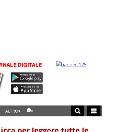
ALTRO
licca per leggere tutte le