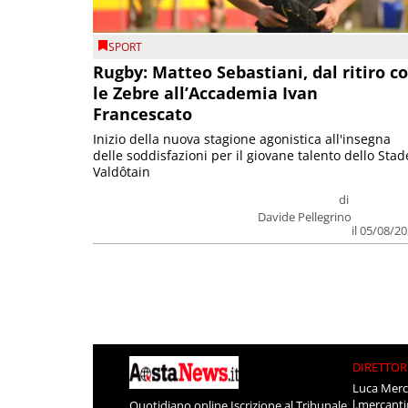
SPORT
Rugby: Matteo Sebastiani, dal ritiro c
le Zebre all’Accademia Ivan
Francescato
Inizio della nuova stagione agonistica all'insegna
delle soddisfazioni per il giovane talento dello Stad
Valdôtain
di
Davide Pellegrino
il 05/08/2
DIRETTOR
Luca Merc
l.mercant
Quotidiano online Iscrizione al Tribunale