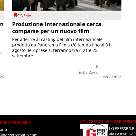
CINEMA
on
Produzione internazionale cerca
comparse per un nuovo film
Per aderire al casting del film internazionale
prodotto da Panorama Films c'è tempo fino al 31
agosto; le riprese si terranno tra il 21 e 25
e
settembre...
di
Erika David
026
il 05/08/2026
CONCESSIONARIA DI PUBBLIC
E RESPONSABILE
LG PRESSE S.R.
anti
via Festaz, 52
i@gazzettamatin.com