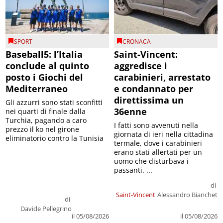
SPORT
CRONACA
Baseball5: l’Italia
Saint-Vincent:
conclude al quinto
aggredisce i
posto i Giochi del
carabinieri, arrestato
Mediterraneo
e condannato per
direttissima un
Gli azzurri sono stati sconfitti
36enne
nei quarti di finale dalla
Turchia, pagando a caro
I fatti sono avvenuti nella
prezzo il ko nel girone
giornata di ieri nella cittadina
eliminatorio contro la Tunisia
termale, dove i carabinieri
erano stati allertati per un
uomo che disturbava i
passanti. ...
di
Saint-Vincent
Alessandro Bianchet
di
Davide Pellegrino
il 05/08/2026
il 05/08/2026