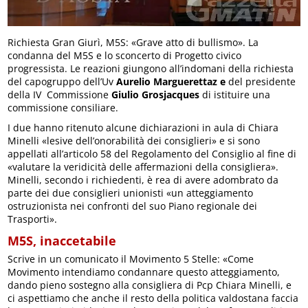
Richiesta Gran Giurì, M5S: «Grave atto di bullismo». La
condanna del M5S e lo sconcerto di Progetto civico
progressista. Le reazioni giungono all’indomani della richiesta
del capogruppo dell’Uv
Aurelio Marguerettaz e
del presidente
della IV Commissione
Giulio Grosjacques
di istituire una
commissione consiliare.
I due hanno ritenuto alcune dichiarazioni in aula di Chiara
Minelli «lesive dell’onorabilità dei consiglieri» e si sono
appellati all’articolo 58 del Regolamento del Consiglio al fine di
«valutare la veridicità delle affermazioni della consigliera».
Minelli, secondo i richiedenti, è rea di avere adombrato da
parte dei due consiglieri unionisti «un atteggiamento
ostruzionista nei confronti del suo Piano regionale dei
Trasporti».
M5S, inaccetabile
Scrive in un comunicato il Movimento 5 Stelle: «Come
Movimento intendiamo condannare questo atteggiamento,
dando pieno sostegno alla consigliera di Pcp Chiara Minelli, e
ci aspettiamo che anche il resto della politica valdostana faccia