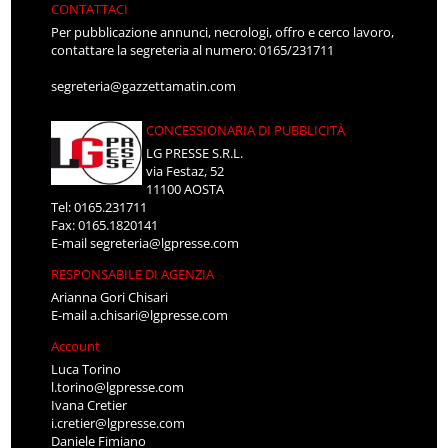
CONTATTACI
Per pubblicazione annunci, necrologi, offro e cerco lavoro,
contattare la segreteria al numero: 0165/231711
segreteria@gazzettamatin.com
CONCESSIONARIA DI PUBBLICITÀ
LG PRESSE S.R.L.
via Festaz, 52
11100 AOSTA
Tel: 0165.231711
Fax: 0165.1820141
E-mail
segreteria@lgpresse.com
RESPONSABILE DI AGENZIA
Arianna Gori Chisari
E-mail
a.chisari@lgpresse.com
Account
Luca Torino
l.torino@lgpresse.com
Ivana Cretier
i.cretier@lgpresse.com
Daniele Fimiano