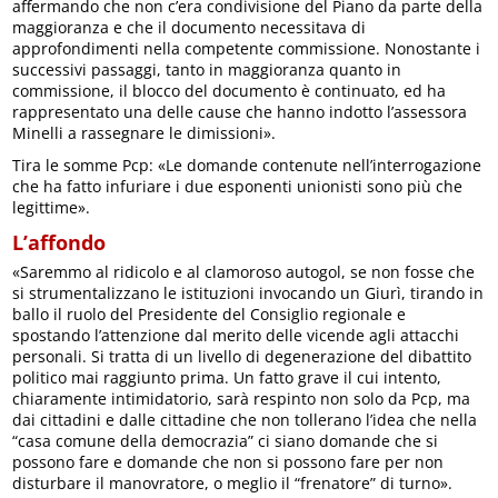
affermando che non c’era condivisione del Piano da parte della
maggioranza e che il documento necessitava di
approfondimenti nella competente commissione. Nonostante i
successivi passaggi, tanto in maggioranza quanto in
commissione, il blocco del documento è continuato, ed ha
rappresentato una delle cause che hanno indotto l’assessora
Minelli a rassegnare le dimissioni».
Tira le somme Pcp: «Le domande contenute nell’interrogazione
che ha fatto infuriare i due esponenti unionisti sono più che
legittime».
L’affondo
«Saremmo al ridicolo e al clamoroso autogol, se non fosse che
si strumentalizzano le istituzioni invocando un Giurì, tirando in
ballo il ruolo del Presidente del Consiglio regionale e
spostando l’attenzione dal merito delle vicende agli attacchi
personali. Si tratta di un livello di degenerazione del dibattito
politico mai raggiunto prima. Un fatto grave il cui intento,
chiaramente intimidatorio, sarà respinto non solo da Pcp, ma
dai cittadini e dalle cittadine che non tollerano l’idea che nella
“casa comune della democrazia” ci siano domande che si
possono fare e domande che non si possono fare per non
disturbare il manovratore, o meglio il “frenatore” di turno».