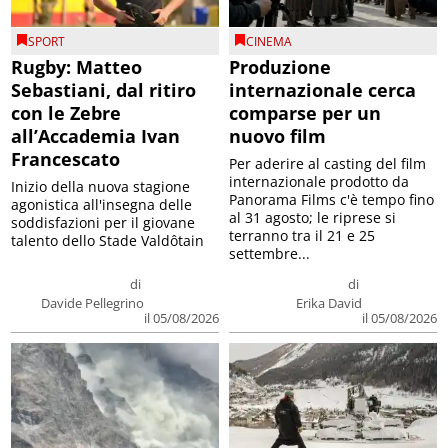
SPORT
CINEMA
Rugby: Matteo
Produzione
Sebastiani, dal ritiro
internazionale cerca
con le Zebre
comparse per un
all’Accademia Ivan
nuovo film
Francescato
Per aderire al casting del film
internazionale prodotto da
Inizio della nuova stagione
Panorama Films c'è tempo fino
agonistica all'insegna delle
al 31 agosto; le riprese si
soddisfazioni per il giovane
terranno tra il 21 e 25
talento dello Stade Valdôtain
settembre...
di
di
Davide Pellegrino
Erika David
il 05/08/2026
il 05/08/2026