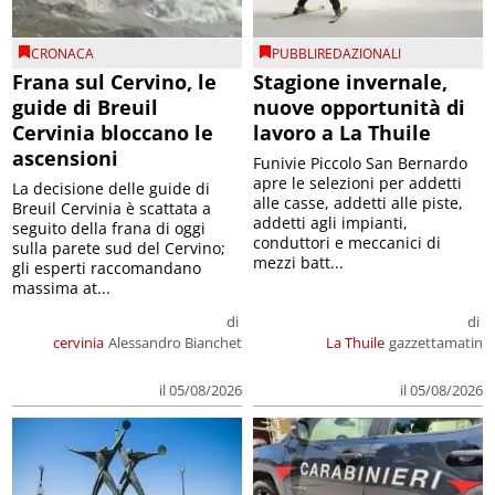
CRONACA
PUBBLIREDAZIONALI
Frana sul Cervino, le
Stagione invernale,
guide di Breuil
nuove opportunità di
Cervinia bloccano le
lavoro a La Thuile
ascensioni
Funivie Piccolo San Bernardo
apre le selezioni per addetti
La decisione delle guide di
alle casse, addetti alle piste,
Breuil Cervinia è scattata a
addetti agli impianti,
seguito della frana di oggi
conduttori e meccanici di
sulla parete sud del Cervino;
mezzi batt...
gli esperti raccomandano
massima at...
di
di
cervinia
Alessandro Bianchet
La Thuile
gazzettamatin
il 05/08/2026
il 05/08/2026