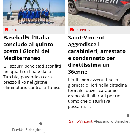
SPORT
CRONACA
Baseball5: l’Italia
Saint-Vincent:
conclude al quinto
aggredisce i
posto i Giochi del
carabinieri, arrestato
Mediterraneo
e condannato per
direttissima un
Gli azzurri sono stati sconfitti
36enne
nei quarti di finale dalla
Turchia, pagando a caro
I fatti sono avvenuti nella
prezzo il ko nel girone
giornata di ieri nella cittadina
eliminatorio contro la Tunisia
termale, dove i carabinieri
erano stati allertati per un
uomo che disturbava i
passanti. ...
di
Saint-Vincent
Alessandro Bianchet
di
Davide Pellegrino