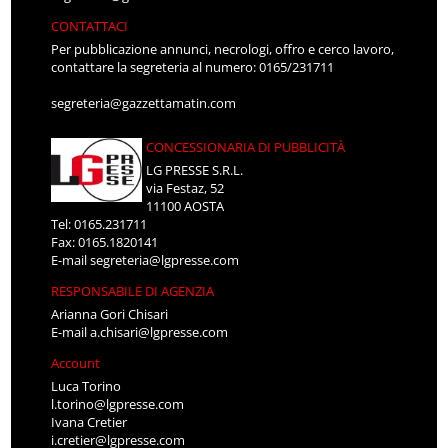
CONTATTACI
Per pubblicazione annunci, necrologi, offro e cerco lavoro,
contattare la segreteria al numero: 0165/231711
segreteria@gazzettamatin.com
CONCESSIONARIA DI PUBBLICITÀ
LG PRESSE S.R.L.
via Festaz, 52
11100 AOSTA
Tel: 0165.231711
Fax: 0165.1820141
E-mail
segreteria@lgpresse.com
RESPONSABILE DI AGENZIA
Arianna Gori Chisari
E-mail
a.chisari@lgpresse.com
Account
Luca Torino
l.torino@lgpresse.com
Ivana Cretier
i.cretier@lgpresse.com