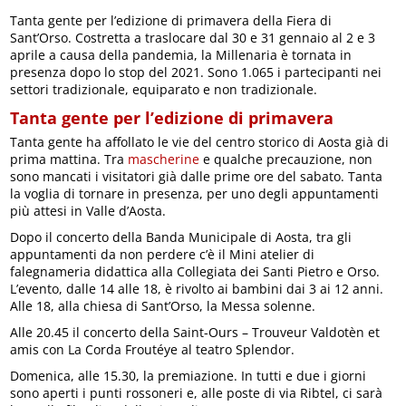
Tanta gente per l’edizione di primavera della Fiera di
Sant’Orso. Costretta a traslocare dal 30 e 31 gennaio al 2 e 3
aprile a causa della pandemia, la Millenaria è tornata in
presenza dopo lo stop del 2021. Sono 1.065 i partecipanti nei
settori tradizionale, equiparato e non tradizionale.
Tanta gente per l’edizione di primavera
Tanta gente ha affollato le vie del centro storico di Aosta già di
prima mattina. Tra
mascherine
e qualche precauzione, non
sono mancati i visitatori già dalle prime ore del sabato. Tanta
la voglia di tornare in presenza, per uno degli appuntamenti
più attesi in Valle d’Aosta.
Dopo il concerto della Banda Municipale di Aosta, tra gli
appuntamenti da non perdere c’è il Mini atelier di
falegnameria didattica alla Collegiata dei Santi Pietro e Orso.
L’evento, dalle 14 alle 18, è rivolto ai bambini dai 3 ai 12 anni.
Alle 18, alla chiesa di Sant’Orso, la Messa solenne.
Alle 20.45 il concerto della Saint-Ours – Trouveur Valdotèn et
amis con La Corda Froutéye al teatro Splendor.
Domenica, alle 15.30, la premiazione. In tutti e due i giorni
sono aperti i punti rossoneri e, alle poste di via Ribtel, ci sarà