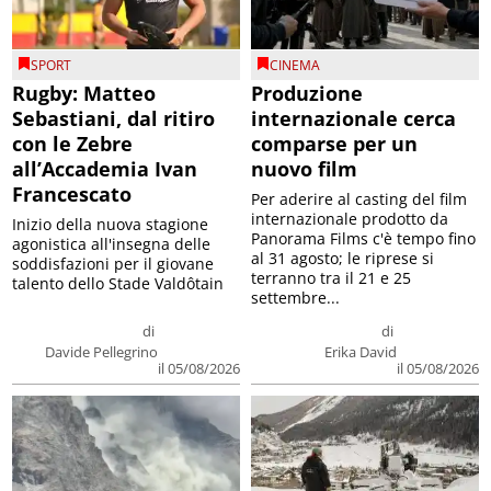
SPORT
CINEMA
Rugby: Matteo
Produzione
Sebastiani, dal ritiro
internazionale cerca
con le Zebre
comparse per un
all’Accademia Ivan
nuovo film
Francescato
Per aderire al casting del film
internazionale prodotto da
Inizio della nuova stagione
Panorama Films c'è tempo fino
agonistica all'insegna delle
al 31 agosto; le riprese si
soddisfazioni per il giovane
terranno tra il 21 e 25
talento dello Stade Valdôtain
settembre...
di
di
Davide Pellegrino
Erika David
il 05/08/2026
il 05/08/2026