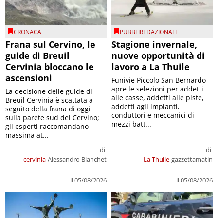
CRONACA
PUBBLIREDAZIONALI
Frana sul Cervino, le
Stagione invernale,
guide di Breuil
nuove opportunità di
Cervinia bloccano le
lavoro a La Thuile
ascensioni
Funivie Piccolo San Bernardo
apre le selezioni per addetti
La decisione delle guide di
alle casse, addetti alle piste,
Breuil Cervinia è scattata a
addetti agli impianti,
seguito della frana di oggi
conduttori e meccanici di
sulla parete sud del Cervino;
mezzi batt...
gli esperti raccomandano
massima at...
di
di
cervinia
Alessandro Bianchet
La Thuile
gazzettamatin
il 05/08/2026
il 05/08/2026