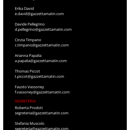
Erika David
e.david@gazzettamatin.com
Davide Pellegrino
d.pellegrino@gazzettamatin.com
Cinzia Timpano
c.timpano@gazzettamatin.com
Arianna Papalia
a.papalia@gazzettamatin.com
Thomas Piccot
t.piccot@gazzettamatin.com
Fausto Vassoney
f.vassoney@gazzettamatin.com
SEGRETERIA
Roberta Prodoti
segreteria@gazzettamatin.com
Stefania Muscolo
segreteria@gazzettamatin.com