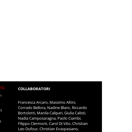
ITÀ
COLLABORATORI
L.
Francesca Arcaro, Massimo Altini,
Corrado Bellora, Nadine Blanc, Riccardo
11
Bortolotti, Manila Calipari, Giulia Calisti,
Nadia Camposaragna, Paolo Ciambi,
m
Filippo Clermont, Carol Di Vito, Christian
Leo Dufour, Christian Evaspasiano,