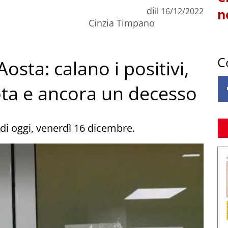
di
il
16/12/2022
n
Cinzia Timpano
C
osta: calano i positivi,
ota e ancora un decesso
 di oggi, venerdì 16 dicembre.