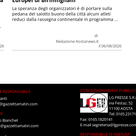
la
Europei di Birmingham
La speranza degli organizzatori è di portare sulla
pedana del salotto buono della città alcuni atleti
reduci dalla rassegna continentale in programma ...
.
di
Redazione Aostanews.it
026
il 06/08/2026
CONCESSIONARIA DI PUBBLIC
E RESPONSABILE
LG PRESSE S.R.
anti
via Festaz, 52
i@gazzettamatin.com
11100 AOSTA
NE
Tel: 0165.2317
Fax: 0165.1820141
o Bianchet
E-mail
segreteria@lgpresse.co
t@gazzettamatin.com
RESPONSABILE DI AGENZIA