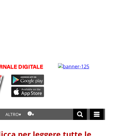
ALTRO
licca per leggere tutte le