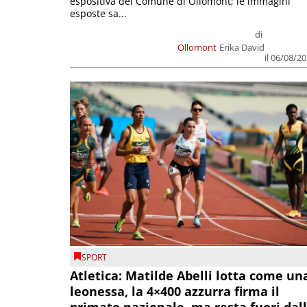
espositiva del Comune di Ollomont; le immagini
esposte sa...
di
Ollomont
Erika David
il 06/08/2
SPORT
Atletica: Matilde Abelli lotta come un
leonessa, la 4×400 azzurra firma il