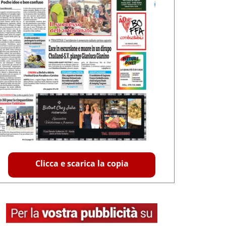
Clicca e scarica la copia