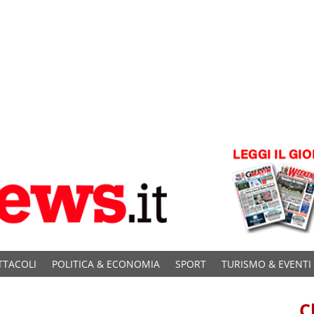
TTACOLI
POLITICA & ECONOMIA
SPORT
TURISMO & EVENTI
C