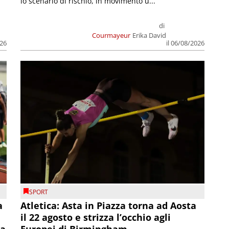
lo scenario di rischio, in movimento u...
di
Courmayeur
Erika David
026
il 06/08/2026
SPORT
a
Atletica: Asta in Piazza torna ad Aosta
il 22 agosto e strizza l’occhio agli