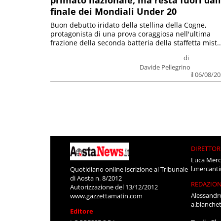
primato nazionale, ma resta fuori dal
finale dei Mondiali Under 20
Buon debutto iridato della stellina della Cogne,
protagonista di una prova coraggiosa nell'ultima
frazione della seconda batteria della staffetta mist..
di
Davide Pellegrino
il 06/08/2
DIRETTOR
Luca Merc
l.mercant
Quotidiano online Iscrizione al Tribunale
di Aosta n. 8/2012
REDAZIO
Autorizzazione del 13/12/2012
Alessandr
www.gazzettamatin.com
a.bianche
Editore