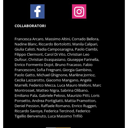
COLLABORATORI
Francesca Arcaro, Massimo Altini, Corrado Bellora,
Nadine Blanc, Riccardo Bortolotti, Manila Calipari,
Giulia Calisti, Nadia Camposaragna, Paolo Ciambi,
Filippo Clermont, Carol Di Vito, Christian Leo
Dufour, Christian Evaspasiano, Giuseppe Farinella,
Enrico Formento Dojot, Bruno Fracasso, Fabio
Francesconi, Sofia Fregnani, Giorgia Gambino,
Paolo Gatto, Michael Ghignone, Marlène Jorrioz,
Cecilia Lazzarotto, Giacomo Mangano, Angela
Marrelli, Federico Mecca, Luca Mauro Melloni, Marc
Montrosset, Matteo Nigra, Sabrina Olibano,
Emiliano Pala, Gabriele Peloso, Maurizio Pitti, Loris
Ponsetto, Andrea Portigliatti, Mattia Pramotton,
Deniel Pession, Raffaele Romano, Enrico Ruggeri,
Riccardo Savoye, Federica Tercinod, Federico
Tigellio Benvenuto, Luca Massimo Trifilò