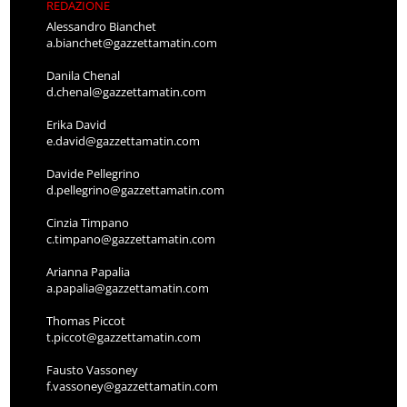
REDAZIONE
Alessandro Bianchet
a.bianchet@gazzettamatin.com
Danila Chenal
d.chenal@gazzettamatin.com
Erika David
e.david@gazzettamatin.com
Davide Pellegrino
d.pellegrino@gazzettamatin.com
Cinzia Timpano
c.timpano@gazzettamatin.com
Arianna Papalia
a.papalia@gazzettamatin.com
Thomas Piccot
t.piccot@gazzettamatin.com
Fausto Vassoney
f.vassoney@gazzettamatin.com