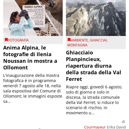
FOTOGRAFIA
AMBIENTE
,
GHIACCIAI
,
MONTAGNA
Anima Alpina, le
Ghiacciaio
fotografie di Ilenia
Planpincieux,
Noussan in mostra a
riapertura diurna
Ollomont
della strada della Val
L'inaugurazione della mostra
Ferret
fotografica è in programma
venerdì 7 agosto alle 18, nella
Riapre oggi, giovedì 6 agosto,
sala espositiva del Comune di
solo di giorno e solo in
Ollomont; le immagini esposte
discesa, la strada comunale
sa...
della Val Ferret; si riduce lo
scenario di rischio, in
movimento u...
di
Courmayeur
Erika David