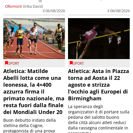
di
Ollomont
Erika David
il 06/08/2026
il 06/08/2026
SPORT
SPORT
Atletica: Matilde
Atletica: Asta in Piazza
Abelli lotta come una
torna ad Aosta il 22
leonessa, la 4×400
agosto e strizza
azzurra firma il
l’occhio agli Europei di
primato nazionale, ma
Birmingham
resta fuori dalla finale
La speranza degli
dei Mondiali Under 20
organizzatori è di portare sulla
pedana del salotto buono
Buon debutto iridato della
della città alcuni atleti reduci
stellina della Cogne,
dalla rassegna continentale in
protagonista di una prova