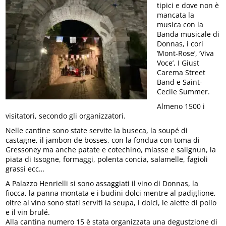
tipici e dove non è
mancata la
musica con la
Banda musicale di
Donnas, i cori
‘Mont-Rose’, ‘Viva
Voce’, I Giust
Carema Street
Band e Saint-
Cecile Summer.
Almeno 1500 i
visitatori, secondo gli organizzatori.
Nelle cantine sono state servite la buseca, la soupé di
castagne, il jambon de bosses, con la fondua con toma di
Gressoney ma anche patate e cotechino, miasse e salignun, la
piata di Issogne, formaggi, polenta concia, salamelle, fagioli
grassi ecc…
A Palazzo Henrielli si sono assaggiati il vino di Donnas, la
fiocca, la panna montata e i budini dolci mentre al padiglione,
oltre al vino sono stati serviti la seupa, i dolci, le alette di pollo
e il vin brulé.
Alla cantina numero 15 è stata organizzata una degustzione di