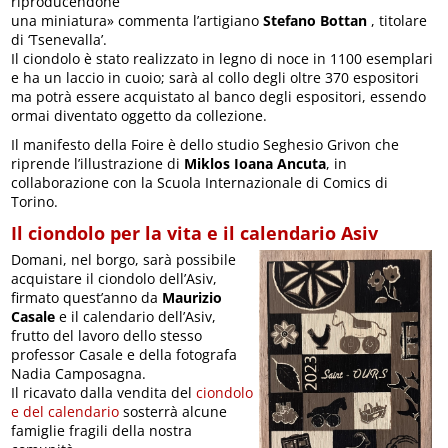
riproducendone
una miniatura» commenta l’artigiano
Stefano Bottan
, titolare
di ‘Tsenevalla’.
Il ciondolo è stato realizzato in legno di noce in 1100 esemplari
e ha un laccio in cuoio; sarà al collo degli oltre 370 espositori
ma potrà essere acquistato al banco degli espositori, essendo
ormai diventato oggetto da collezione.
Il manifesto della Foire è dello studio Seghesio Grivon che
riprende l’illustrazione di
Miklos Ioana Ancuta
, in
collaborazione con la Scuola Internazionale di Comics di
Torino.
Il ciondolo per la vita e il calendario Asiv
Domani, nel borgo, sarà possibile
acquistare il ciondolo dell’Asiv,
firmato quest’anno da
Maurizio
Casale
e il calendario dell’Asiv,
frutto del lavoro dello stesso
professor Casale e della fotografa
Nadia Camposagna.
Il ricavato dalla vendita del
ciondolo
e del calendario
sosterrà alcune
famiglie fragili della nostra