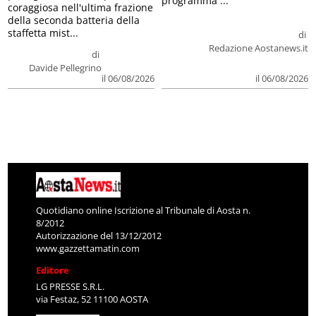
programma ...
coraggiosa nell'ultima frazione
della seconda batteria della
staffetta mist...
di
Redazione Aostanews.it
di
Davide Pellegrino
il 06/08/2026
il 06/08/2026
Quotidiano online Iscrizione al Tribunale di Aosta n.
8/2012
Autorizzazione del 13/12/2012
www.gazzettamatin.com
Editore
LG PRESSE S.R.L.
via Festaz, 52 11100 AOSTA