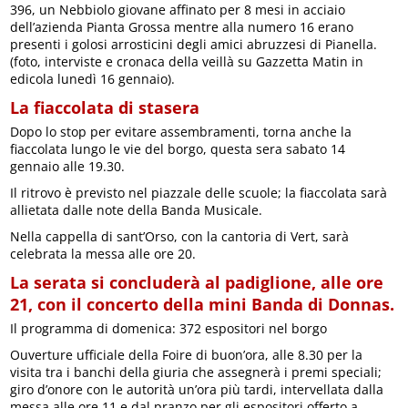
396, un Nebbiolo giovane affinato per 8 mesi in acciaio
dell’azienda Pianta Grossa mentre alla numero 16 erano
presenti i golosi arrosticini degli amici abruzzesi di Pianella.
(foto, interviste e cronaca della veillà su Gazzetta Matin in
edicola lunedì 16 gennaio).
La fiaccolata di stasera
Dopo lo stop per evitare assembramenti, torna anche la
fiaccolata lungo le vie del borgo, questa sera sabato 14
gennaio alle 19.30.
Il ritrovo è previsto nel piazzale delle scuole; la fiaccolata sarà
allietata dalle note della Banda Musicale.
Nella cappella di sant’Orso, con la cantoria di Vert, sarà
celebrata la messa alle ore 20.
La serata si concluderà al padiglione, alle ore
21, con il concerto della mini Banda di Donnas.
Il programma di domenica: 372 espositori nel borgo
Ouverture ufficiale della Foire di buon’ora, alle 8.30 per la
visita tra i banchi della giuria che assegnerà i premi speciali;
giro d’onore con le autorità un’ora più tardi, intervellata dalla
messa alle ore 11 e dal pranzo per gli espositori offerto a