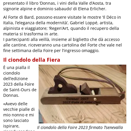
presentato il libro ‘Donnas, i vini della Valle d’Aosta, tra
signorie alpine e dominio sabaudo’ di Elena Erlicher.
Al Forte di Bard, possono essere visitate le mostre ‘Il Déco in
Italia, l’eleganza della modernità’, Gabriel Loppé, artista,
alpinista e viaggiatore; ‘Regen’Art, quando il recupero della
materia si trasforma in arte.
I partecipanti alla veillà, insieme al biglietto che dà accesso
alle cantine, riceveranno una cartolina del Forte che vale nel
fine settimana della Foire per l’ingresso omaggio.
Il ciondolo della Fiera
È una pialla il
ciondolo
dell’edizione
2023 della Foire
de Saint-Ours de
Donnas.
«Avevo delle
vecchie pialle di
mio nonno e mi
sono lasciato
ispirare,
Il ciondolo della Foire 2023 firmato Tsenevalla