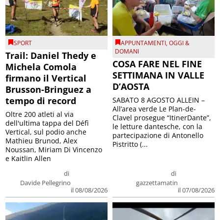
SPORT
APPUNTAMENTI
,
OGGI &
DOMANI
Trail: Daniel Thedy e
COSA FARE NEL FINE
Michela Comola
SETTIMANA IN VALLE
firmano il Vertical
D’AOSTA
Brusson-Bringuez a
tempo di record
SABATO 8 AGOSTO ALLEIN –
All’area verde Le Plan-de-
Oltre 200 atleti al via
Clavel prosegue “ItinerDante”,
dell'ultima tappa del Défì
le letture dantesche, con la
Vertical, sul podio anche
partecipazione di Antonello
Mathieu Brunod, Alex
Pistritto (...
Noussan, Miriam Di Vincenzo
e Kaitlin Allen
di
di
Davide Pellegrino
gazzettamatin
il 08/08/2026
il 07/08/2026