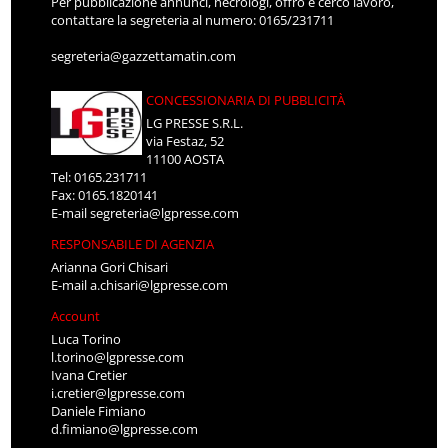
Per pubblicazione annunci, necrologi, offro e cerco lavoro,
contattare la segreteria al numero: 0165/231711
segreteria@gazzettamatin.com
CONCESSIONARIA DI PUBBLICITÀ
LG PRESSE S.R.L.
via Festaz, 52
11100 AOSTA
Tel: 0165.231711
Fax: 0165.1820141
E-mail
segreteria@lgpresse.com
RESPONSABILE DI AGENZIA
Arianna Gori Chisari
E-mail
a.chisari@lgpresse.com
Account
Luca Torino
l.torino@lgpresse.com
Ivana Cretier
i.cretier@lgpresse.com
Daniele Fimiano
d.fimiano@lgpresse.com