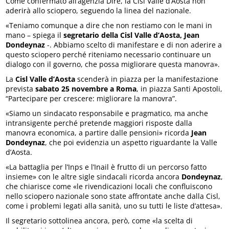
Come confermato all’agenzia Dire, la Cisl Valle d’Aosta non
aderirà allo sciopero, seguendo la linea del nazionale.
«Teniamo comunque a dire che non restiamo con le mani in
mano – spiega il
segretario della Cisl Valle d’Aosta, Jean
Dondeynaz
-. Abbiamo scelto di manifestare e di non aderire a
questo sciopero perché riteniamo necessario continuare un
dialogo con il governo, che possa migliorare questa manovra».
La
Cisl Valle d’Aosta
scenderà in piazza per la manifestazione
prevista
sabato 25 novembre a Roma
, in piazza Santi Apostoli,
“Partecipare per crescere: migliorare la manovra”.
«Siamo un sindacato responsabile e pragmatico, ma anche
intransigente perché pretende maggiori risposte dalla
manovra economica, a partire dalle pensioni» ricorda
Jean
Dondeynaz
, che poi evidenzia un aspetto riguardante la Valle
d’Aosta.
«La battaglia per l’Inps e l’Inail è frutto di un percorso fatto
insieme» con le altre sigle sindacali ricorda ancora
Dondeynaz
,
che chiarisce come «le rivendicazioni locali che confluiscono
nello sciopero nazionale sono state affrontate anche dalla Cisl,
come i problemi legati alla sanità, uno su tutti le liste d’attesa».
Il segretario sottolinea ancora, però, come «la scelta di