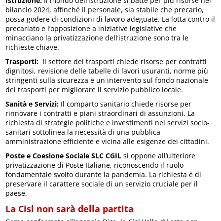
Istruzione:
Il mondo dell’istruzione si batte per più risorse nel
bilancio 2024, affinché il personale, sia stabile che precario,
possa godere di condizioni di lavoro adeguate. La lotta contro il
precariato e l’opposizione a iniziative legislative che
minacciano la privatizzazione dell’istruzione sono tra le
richieste chiave.
Trasporti:
Il settore dei trasporti chiede risorse per contratti
dignitosi, revisione delle tabelle di lavori usuranti, norme più
stringenti sulla sicurezza e un intervento sul fondo nazionale
dei trasporti per migliorare il servizio pubblico locale.
Sanità e Servizi:
Il comparto sanitario chiede risorse per
rinnovare i contratti e piani straordinari di assunzioni. La
richiesta di strategie politiche e investimenti nei servizi socio-
sanitari sottolinea la necessità di una pubblica
amministrazione efficiente e vicina alle esigenze dei cittadini.
Poste e Coesione Sociale SLC CGIL
si oppone all’ulteriore
privatizzazione di Poste Italiane, riconoscendo il ruolo
fondamentale svolto durante la pandemia. La richiesta è di
preservare il carattere sociale di un servizio cruciale per il
paese.
La Cisl non sarà della partita