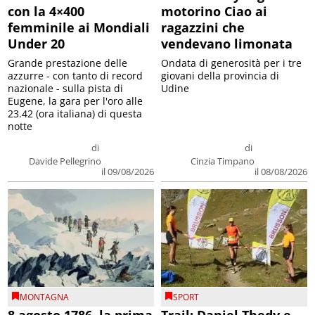
con la 4×400
motorino Ciao ai
femminile ai Mondiali
ragazzini che
Under 20
vendevano limonata
Grande prestazione delle
Ondata di generosità per i tre
azzurre - con tanto di record
giovani della provincia di
nazionale - sulla pista di
Udine
Eugene, la gara per l'oro alle
23.42 (ora italiana) di questa
notte
di
di
Davide Pellegrino
Cinzia Timpano
il 09/08/2026
il 08/08/2026
MONTAGNA
SPORT
8 agosto 1786, la prima
Trail: Daniel Thedy e