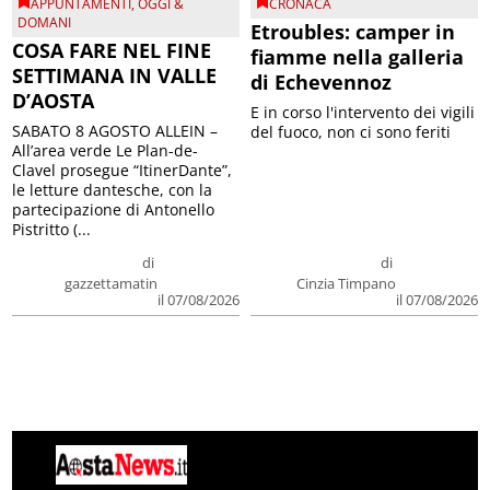
APPUNTAMENTI
,
OGGI &
CRONACA
DOMANI
Etroubles: camper in
COSA FARE NEL FINE
fiamme nella galleria
SETTIMANA IN VALLE
di Echevennoz
D’AOSTA
E in corso l'intervento dei vigili
SABATO 8 AGOSTO ALLEIN –
del fuoco, non ci sono feriti
All’area verde Le Plan-de-
Clavel prosegue “ItinerDante”,
le letture dantesche, con la
partecipazione di Antonello
Pistritto (...
di
di
gazzettamatin
Cinzia Timpano
il 07/08/2026
il 07/08/2026