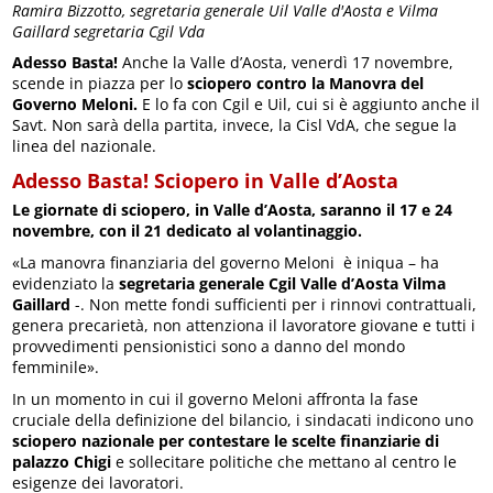
Ramira Bizzotto, segretaria generale Uil Valle d'Aosta e Vilma
Gaillard segretaria Cgil Vda
Adesso Basta!
Anche la Valle d’Aosta, venerdì 17 novembre,
scende in piazza per lo
sciopero contro la Manovra del
Governo Meloni.
E lo fa con Cgil e Uil, cui si è aggiunto anche il
Savt. Non sarà della partita, invece, la Cisl VdA, che segue la
linea del nazionale.
Adesso Basta! Sciopero in Valle d’Aosta
Le giornate di sciopero, in Valle d’Aosta, saranno il 17 e 24
novembre, con il 21 dedicato al volantinaggio.
«La manovra finanziaria del governo Meloni è iniqua – ha
evidenziato la
segretaria generale Cgil Valle d’Aosta Vilma
Gaillard
-. Non mette fondi sufficienti per i rinnovi contrattuali,
genera precarietà, non attenziona il lavoratore giovane e tutti i
provvedimenti pensionistici sono a danno del mondo
femminile».
In un momento in cui il governo Meloni affronta la fase
cruciale della definizione del bilancio, i sindacati indicono uno
sciopero nazionale per contestare le scelte finanziarie di
palazzo Chigi
e sollecitare politiche che mettano al centro le
esigenze dei lavoratori.