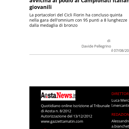
avvicina al podio ai Campionati Italia
giovanili
La portacolori del Cicli Fiorin ha concluso quinta
nella gara dell'omnium con 95 punti a 8 lunghezze
dalla medaglia di bronzo
di
Davide Pellegrino
il 07/08/2
DIRETTOR
Luca Merc
l.mercant
Quotidiano online Iscrizione al Tribunale
di Aosta n. 8/2012
REDAZIO
Autorizzazione del 13/12/2012
Alessandr
www.gazzettamatin.com
a.bianche