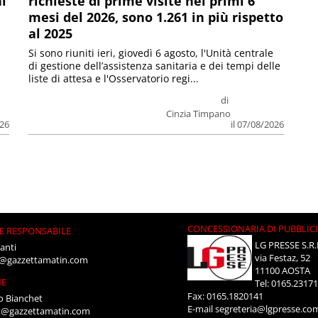
ni
richieste di prime visite nei primi 6
mesi del 2026, sono 1.261 in più rispetto
al 2025
Si sono riuniti ieri, giovedì 6 agosto, l'Unità centrale
di gestione dell’assistenza sanitaria e dei tempi delle
liste di attesa e l'Osservatorio regi...
di
Cinzia Timpano
026
il 07/08/2026
CONCESSIONARIA DI PUBBLIC
E RESPONSABILE
LG PRESSE S.R.
anti
via Festaz, 52
i@gazzettamatin.com
11100 AOSTA
NE
Tel: 0165.2317
Fax: 0165.1820141
o Bianchet
E-mail
segreteria@lgpresse.co
t@gazzettamatin.com