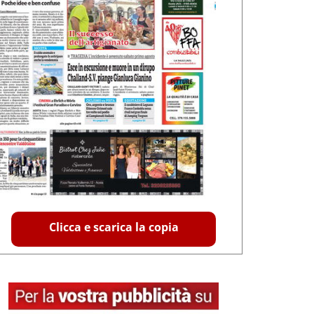
Clicca e scarica la copia