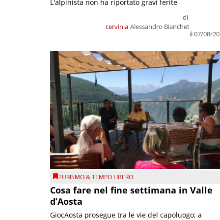
L'alpinista non ha riportato gravi ferite
di
cervinia
Alessandro Bianchet
il 07/08/2
TURISMO & TEMPO LIBERO
Cosa fare nel fine settimana in Valle
d’Aosta
GiocAosta prosegue tra le vie del capoluogo; a