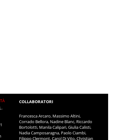
ITÀ
COLLABORATORI
L.
Francesca Arcaro, Massimo Altini,
Corrado Bellora, Nadine Blanc, Riccardo
11
Bortolotti, Manila Calipari, Giulia Calisti,
Nadia Camposaragna, Paolo Ciambi,
m
Filippo Clermont, Carol Di Vito, Christian