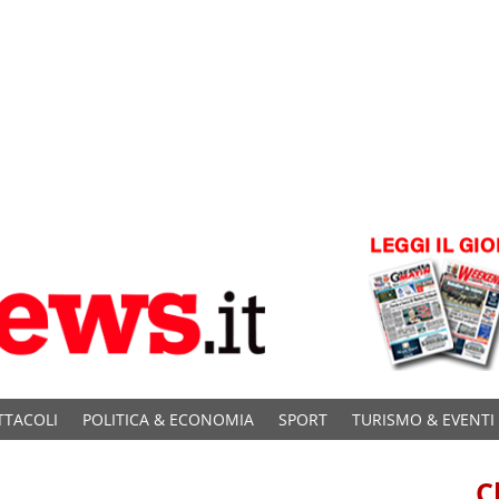
TTACOLI
POLITICA & ECONOMIA
SPORT
TURISMO & EVENTI
C