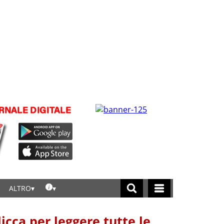
ALTRO
licca per leggere tutte le