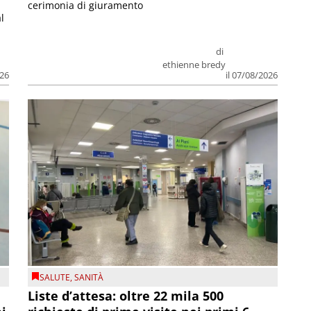
cerimonia di giuramento
l
di
ethienne bredy
026
il 07/08/2026
SALUTE
,
SANITÀ
Liste d’attesa: oltre 22 mila 500