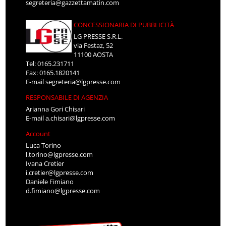
segreteria@gazzettamatin.com
CONCESSIONARIA DI PUBBLICITÀ
LG PRESSE S.R.L.
via Festaz, 52
11100 AOSTA
Tel: 0165.231711
Fax: 0165.1820141
E-mail
segreteria@lgpresse.com
RESPONSABILE DI AGENZIA
Arianna Gori Chisari
E-mail
a.chisari@lgpresse.com
Account
Luca Torino
l.torino@lgpresse.com
Ivana Cretier
i.cretier@lgpresse.com
Daniele Fimiano
d.fimiano@lgpresse.com