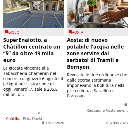
GIOCO
AOSTA
SuperEnalotto, a
Aosta: di nuovo
Châtillon centrato un
potabile l’acqua nelle
“5” da oltre 19 mila
zone servite dai
euro
serbatoi di Tramil e
Bornyon
La giocata vincente alla
Tabaccheria Chameran nel
Revocate le due ordinanze che
concorso di giovedì 6 agosto; il
dalla scorsa settimana
jackpot per l'estrazione di
imponevano la bollitura nella
oggi, venerdì 7, sale a 205,8
pre-collina, a Saraillon e
milioni d...
Porossan
di
Redazione Aostanews.it
di
Châtillon
Erika David
il 07/08/2026
il 07/08/2026