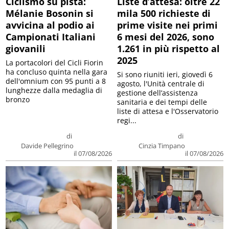
Ciclismo su pista:
Liste d’attesa: oltre 22
Mélanie Bosonin si
mila 500 richieste di
avvicina al podio ai
prime visite nei primi
Campionati Italiani
6 mesi del 2026, sono
giovanili
1.261 in più rispetto al
2025
La portacolori del Cicli Fiorin
ha concluso quinta nella gara
Si sono riuniti ieri, giovedì 6
dell'omnium con 95 punti a 8
agosto, l'Unità centrale di
lunghezze dalla medaglia di
gestione dell’assistenza
bronzo
sanitaria e dei tempi delle
liste di attesa e l'Osservatorio
regi...
di
di
Davide Pellegrino
Cinzia Timpano
il 07/08/2026
il 07/08/2026