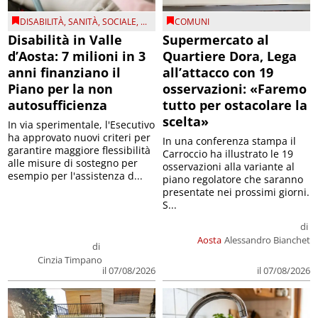
DISABILITÀ
,
SANITÀ
,
SOCIALE
, ...
COMUNI
Disabilità in Valle
Supermercato al
d’Aosta: 7 milioni in 3
Quartiere Dora, Lega
anni finanziano il
all’attacco con 19
Piano per la non
osservazioni: «Faremo
autosufficienza
tutto per ostacolare la
scelta»
In via sperimentale, l'Esecutivo
ha approvato nuovi criteri per
In una conferenza stampa il
garantire maggiore flessibilità
Carroccio ha illustrato le 19
alle misure di sostegno per
osservazioni alla variante al
esempio per l'assistenza d...
piano regolatore che saranno
presentate nei prossimi giorni.
S...
di
Aosta
Alessandro Bianchet
di
Cinzia Timpano
il 07/08/2026
il 07/08/2026