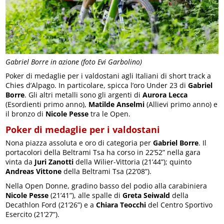
Gabriel Borre in azione (foto Evi Garbolino)
Poker di medaglie per i valdostani agli Italiani di short track a
Chies d’Alpago. In particolare, spicca l’oro Under 23 di
Gabriel
Borre
. Gli altri metalli sono gli argenti di
Aurora Lecca
(Esordienti primo anno),
Matilde Anselmi
(Allievi primo anno) e
il bronzo di
Nicole Pesse
tra le Open.
Poker di medaglie per i valdostani
Nona piazza assoluta e oro di categoria per
Gabriel Borre
. Il
portacolori della Beltrami Tsa ha corso in 22’52” nella gara
vinta da
Juri Zanotti
della Wilier-Vittoria (21’44”); quinto
Andreas Vittone
della Beltrami Tsa (22’08”).
Nella Open Donne, gradino basso del podio alla carabiniera
Nicole Pesse
(21’41”), alle spalle di
Greta Seiwald
della
Decathlon Ford (21’26”) e a
Chiara Teocchi
del Centro Sportivo
Esercito (21’27”).