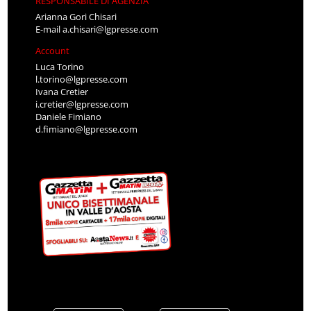
RESPONSABILE DI AGENZIA
Arianna Gori Chisari
E-mail
a.chisari@lgpresse.com
Account
Luca Torino
l.torino@lgpresse.com
Ivana Cretier
i.cretier@lgpresse.com
Daniele Fimiano
d.fimiano@lgpresse.com