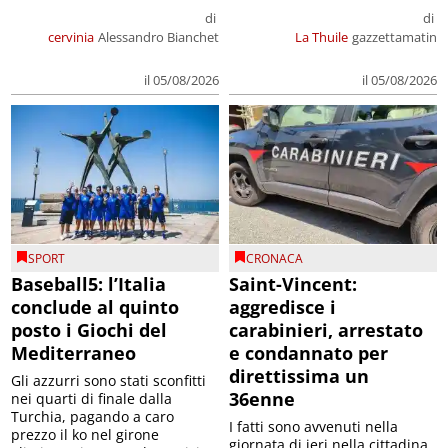
di
di
cervinia
Alessandro Bianchet
La Thuile
gazzettamatin
il 05/08/2026
il 05/08/2026
SPORT
CRONACA
Baseball5: l’Italia
Saint-Vincent:
conclude al quinto
aggredisce i
posto i Giochi del
carabinieri, arrestato
Mediterraneo
e condannato per
direttissima un
Gli azzurri sono stati sconfitti
36enne
nei quarti di finale dalla
Turchia, pagando a caro
I fatti sono avvenuti nella
prezzo il ko nel girone
giornata di ieri nella cittadina