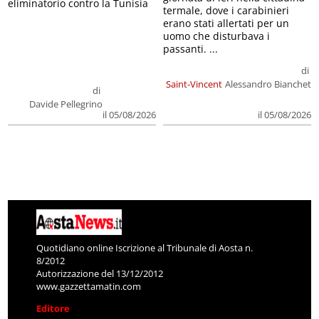
eliminatorio contro la Tunisia
termale, dove i carabinieri
erano stati allertati per un
uomo che disturbava i
passanti. ...
di
Saint-Vincent
Alessandro Bianchet
di
Davide Pellegrino
il 05/08/2026
il 05/08/2026
Quotidiano online Iscrizione al Tribunale di Aosta n.
8/2012
Autorizzazione del 13/12/2012
www.gazzettamatin.com
Editore