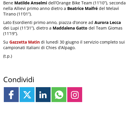
Bene
Matilde Anselmi
dell’Orange Bike Team (11’10”), seconda
nella Allievi primo anno dietro a
Beatrice Maifré
del Melavì
Tirano (11’01”).
Lato Esordienti primo anno, piazza d’onore ad
Aurora Lecca
dei Lupi (11’31”), dietro a
Maddalena Gatto
del Team Giomas
(11’19”).
Su
Gazzetta Matin
di lunedì 30 giugno il servizio completo sui
campionati Italiani di Chies d’Alpago.
(t.p.)
Condividi