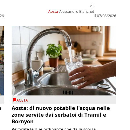
di
Aosta
Alessandro Bianchet
026
il 07/08/2026
AOSTA
n
Aosta: di nuovo potabile l’acqua nelle
zone servite dai serbatoi di Tramil e
Bornyon
Revocate le due ordinanze che dalla scorsa