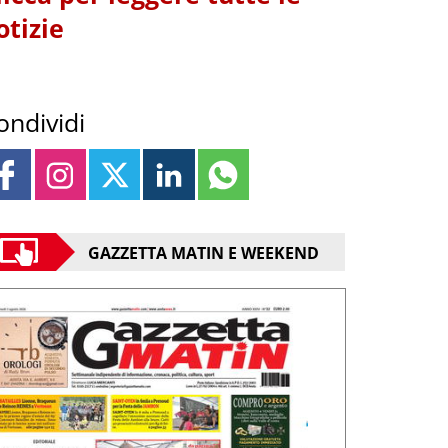
otizie
ondividi
GAZZETTA MATIN E WEEKEND