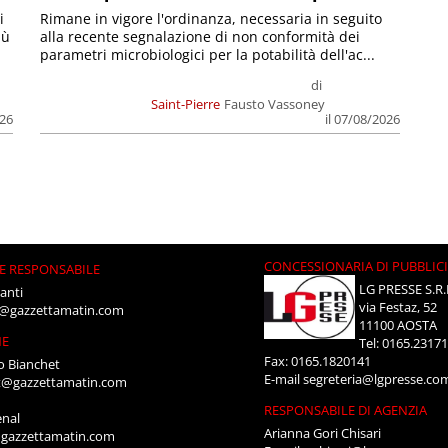
i
Rimane in vigore l'ordinanza, necessaria in seguito
iù
alla recente segnalazione di non conformità dei
parametri microbiologici per la potabilità dell'ac...
di
Saint-Pierre
Fausto Vassoney
026
il 07/08/2026
CONCESSIONARIA DI PUBBLIC
E RESPONSABILE
LG PRESSE S.R.
anti
via Festaz, 52
i@gazzettamatin.com
11100 AOSTA
NE
Tel: 0165.2317
Fax: 0165.1820141
o Bianchet
E-mail
segreteria@lgpresse.co
t@gazzettamatin.com
RESPONSABILE DI AGENZIA
enal
Arianna Gori Chisari
gazzettamatin.com