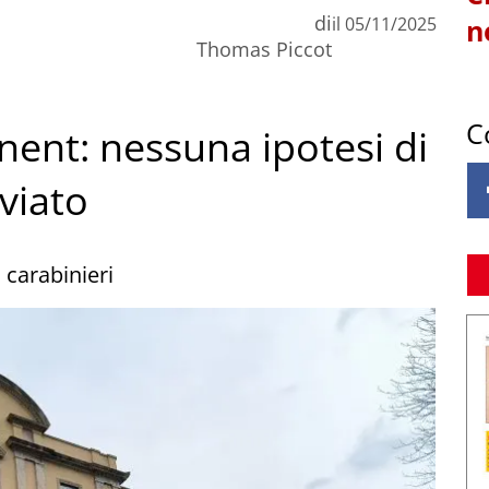
di
il
05/11/2025
n
Thomas Piccot
C
ent: nessuna ipotesi di
iviato
i carabinieri