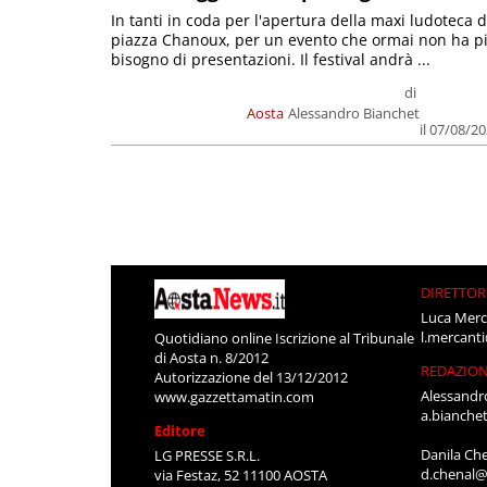
In tanti in coda per l'apertura della maxi ludoteca d
piazza Chanoux, per un evento che ormai non ha p
bisogno di presentazioni. Il festival andrà ...
di
Aosta
Alessandro Bianchet
il 07/08/2
DIRETTOR
Luca Merc
l.mercant
Quotidiano online Iscrizione al Tribunale
di Aosta n. 8/2012
REDAZIO
Autorizzazione del 13/12/2012
Alessandr
www.gazzettamatin.com
a.bianche
Editore
Danila Ch
LG PRESSE S.R.L.
d.chenal@
via Festaz, 52 11100 AOSTA