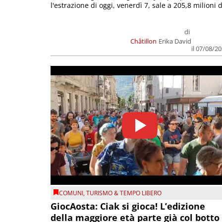
l'estrazione di oggi, venerdì 7, sale a 205,8 milioni d
di
Châtillon
Erika David
il 07/08/2
COMUNI
,
TURISMO & TEMPO LIBERO
GiocAosta: Ciak si gioca! L’edizione
della maggiore età parte già col botto