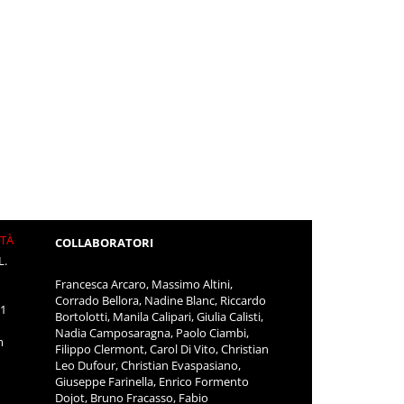
ITÀ
COLLABORATORI
L.
Francesca Arcaro, Massimo Altini,
Corrado Bellora, Nadine Blanc, Riccardo
11
Bortolotti, Manila Calipari, Giulia Calisti,
Nadia Camposaragna, Paolo Ciambi,
m
Filippo Clermont, Carol Di Vito, Christian
Leo Dufour, Christian Evaspasiano,
Giuseppe Farinella, Enrico Formento
Dojot, Bruno Fracasso, Fabio