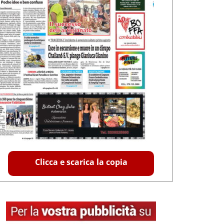
Clicca e scarica la copia