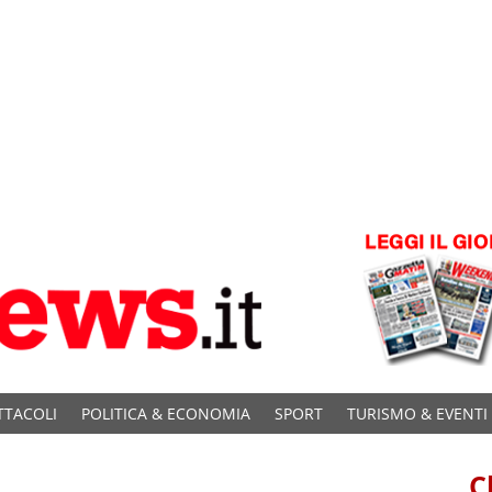
TTACOLI
POLITICA & ECONOMIA
SPORT
TURISMO & EVENTI
C