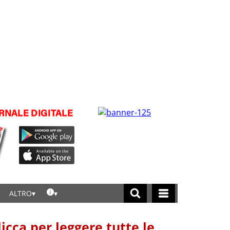
ALTRO
licca per leggere tutte le