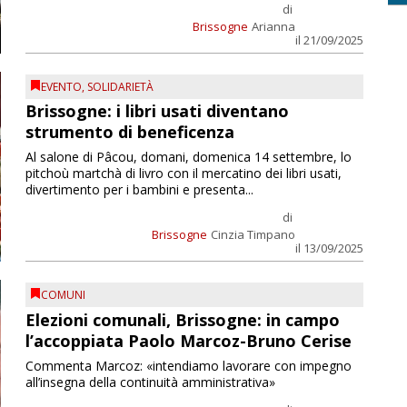
di
Brissogne
Arianna
il 21/09/2025
EVENTO
,
SOLIDARIETÀ
Brissogne: i libri usati diventano
strumento di beneficenza
Al salone di Pâcou, domani, domenica 14 settembre, lo
pitchoù martchà di livro con il mercatino dei libri usati,
divertimento per i bambini e presenta...
di
Brissogne
Cinzia Timpano
il 13/09/2025
COMUNI
Elezioni comunali, Brissogne: in campo
l’accoppiata Paolo Marcoz-Bruno Cerise
Commenta Marcoz: «intendiamo lavorare con impegno
all’insegna della continuità amministrativa»