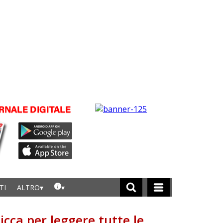
TI
ALTRO
licca per leggere tutte le