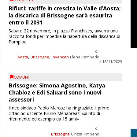
Rifiuti: tariffe in crescita in Valle d’Aosta;
la discarica di Brissogne sarà esaurita
entro il 2031
Sabato 22 novembre, in piazza Franchises, avverrà una
raccolta fondi per impedire la riapertura della discarica di
Pompiod
di
,
,
Aosta
Brissogne
Jovencan
Elena Rembado
il 18/11/2025
COMUNI
Brissogne: Simona Agostino, Katya
Chabloz e Edi Saluard sono i nuovi
assessori
Il neo sindaco Paolo Marcoz ha ringraziato il primo
cittadino uscente Bruno Ménabreaz: «punto di
riferimento ed esempio da 15 anni»
di
Brissogne
Cinzia Timpano