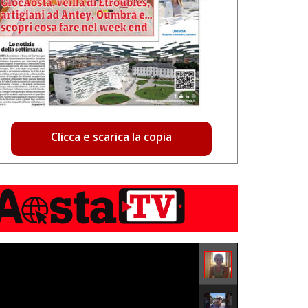
Clicca e scarica la copia