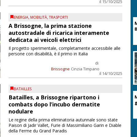
il 15/10/2025
ENERGIA
,
MOBILITÀ
,
TRASPORTI
M
A Brissogne, la prima stazione
B
autostradale di ricarica interamente
dedicata ai veicoli elettrici
Il progetto sperimentale, completamente accessibile alle
persone con disabilità, è il primo in Italia
di
Brissogne
Cinzia Timpano
il 14/10/2025
BATAILLES
M
Batailles, a Brissogne ripartono i
g
combats dopo l’incubo dermatite
nodulare
Le regine della prima eliminatoria autunnale sono state
Paison di Jadir Vallet, Furie di Massimiliano Garin e Diable
della Ferme du Grand Paradis