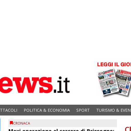
ETTACOLI
POLITICA & ECONOMIA
SPORT
TURISMO & EVEN
CRONACA
C