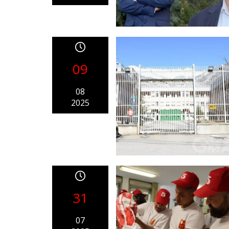
09
08
2025
31
07