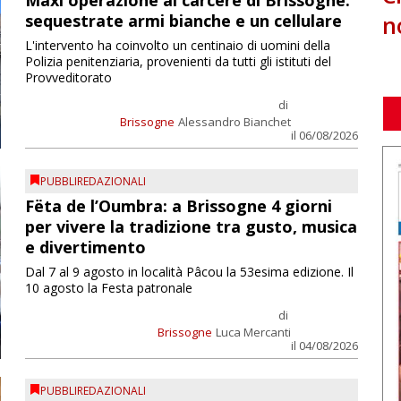
Maxi operazione al carcere di Brissogne:
n
sequestrate armi bianche e un cellulare
L'intervento ha coinvolto un centinaio di uomini della
Polizia penitenziaria, provenienti da tutti gli istituti del
Provveditorato
di
Brissogne
Alessandro Bianchet
il 06/08/2026
PUBBLIREDAZIONALI
Fëta de l’Oumbra: a Brissogne 4 giorni
per vivere la tradizione tra gusto, musica
e divertimento
Dal 7 al 9 agosto in località Pâcou la 53esima edizione. Il
10 agosto la Festa patronale
di
Brissogne
Luca Mercanti
il 04/08/2026
PUBBLIREDAZIONALI