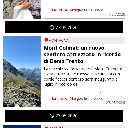
di
,
La Thuile
Morgex
Erika David
il 17/07/2026
27
05
2026
MONTAGNA
Mont Colmet: un nuovo
sentiero attrezzato in ricordo
di Denis Trento
La vecchia via ferrata per il Mont Colmet è
stata ritracciata e messa in sicurezza con
corde fisse; il sentiero sarà inaugurato a
luglio in ricordo de...
di
,
La Thuile
Morgex
Erika David
il 27/05/2026
23
05
2026