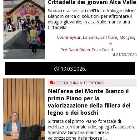
Cittadella dei giovani Alta Valle
Sindaci e assessori dell'Unité Valdigne Mont
Blanc in cerca di soluzioni per affrontare il
disagio giovanile; in alta Valle manca una
Cittadella
,
,
,
,
Courmayeur
La Salle
La Thuile
Morgex
di
Pré-Saint-Didier
Erika David
il 21/03/2026
10
03
2026
AGRICOLTURA & TERRITORIO
Nell’area del Monte Bianco il
primo Piano per la
valorizzazione della filiera del
legno e dei boschi
Si tratta del primo Piano forestale di
indirizzo territoriale utile, spiega l'assessora
Speranza Girod «a rilanciare la
valorizzazione della risorsa l...