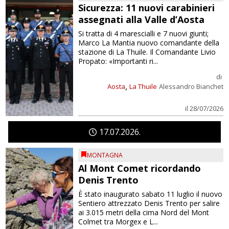
Sicurezza: 11 nuovi carabinieri
assegnati alla Valle d’Aosta
Si tratta di 4 marescialli e 7 nuovi giunti;
Marco La Mantia nuovo comandante della
stazione di La Thuile. Il Comandante Livio
Propato: «Importanti ri...
di
,
Aosta
La Thuile
Alessandro Bianchet
il 28/07/2026
17
07
2026
MONTAGNA
Al Mont Comet ricordando
Denis Trento
È stato inaugurato sabato 11 luglio il nuovo
Sentiero attrezzato Denis Trento per salire
ai 3.015 metri della cima Nord del Mont
Colmet tra Morgex e L...