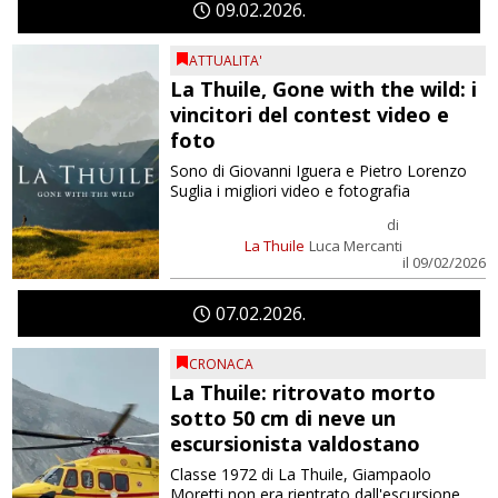
09
02
2026
ATTUALITA'
La Thuile, Gone with the wild: i
vincitori del contest video e
foto
Sono di Giovanni Iguera e Pietro Lorenzo
Suglia i migliori video e fotografia
di
La Thuile
Luca Mercanti
il 09/02/2026
07
02
2026
CRONACA
La Thuile: ritrovato morto
sotto 50 cm di neve un
escursionista valdostano
Classe 1972 di La Thuile, Giampaolo
Moretti non era rientrato dall'escursione