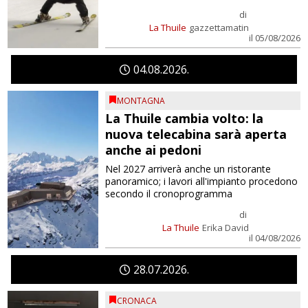
di
La Thuile
gazzettamatin
il 05/08/2026
04
08
2026
MONTAGNA
La Thuile cambia volto: la
nuova telecabina sarà aperta
anche ai pedoni
Nel 2027 arriverà anche un ristorante
panoramico; i lavori all'impianto procedono
secondo il cronoprogramma
di
La Thuile
Erika David
il 04/08/2026
28
07
2026
CRONACA