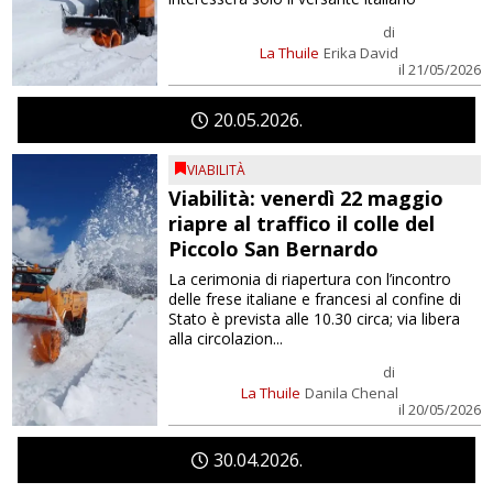
di
La Thuile
Erika David
il 21/05/2026
20
05
2026
VIABILITÀ
Viabilità: venerdì 22 maggio
riapre al traffico il colle del
Piccolo San Bernardo
La cerimonia di riapertura con l’incontro
delle frese italiane e francesi al confine di
Stato è prevista alle 10.30 circa; via libera
alla circolazion...
di
La Thuile
Danila Chenal
il 20/05/2026
30
04
2026