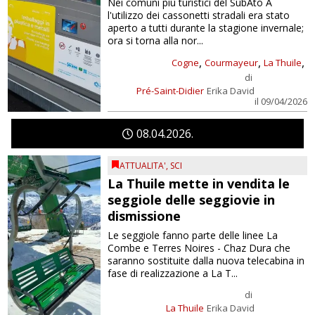
Nei comuni più turistici del SubAto A
l'utilizzo dei cassonetti stradali era stato
aperto a tutti durante la stagione invernale;
ora si torna alla nor...
,
,
,
Cogne
Courmayeur
La Thuile
di
Pré-Saint-Didier
Erika David
il 09/04/2026
08
04
2026
ATTUALITA'
,
SCI
La Thuile mette in vendita le
seggiole delle seggiovie in
dismissione
Le seggiole fanno parte delle linee La
Combe e Terres Noires - Chaz Dura che
saranno sostituite dalla nuova telecabina in
fase di realizzazione a La T...
di
La Thuile
Erika David