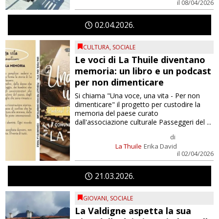
il 08/04/2026
02
04
2026
CULTURA
,
SOCIALE
Le voci di La Thuile diventano
memoria: un libro e un podcast
per non dimenticare
Si chiama "Una voce, una vita - Per non
dimenticare" il progetto per custodire la
memoria del paese curato
dall'associazione culturale Passeggeri del ...
di
La Thuile
Erika David
il 02/04/2026
21
03
2026
GIOVANI
,
SOCIALE
La Valdigne aspetta la sua