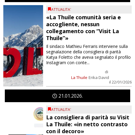
ATTUALITA'
«La Thuile comunità seria e
accogliente, nessun
collegamento con “Visit La
Thuile”»
Il sindaco Mathieu Ferraris interviene sulla
segnalazione della consigliera di parità
Katya Foletto che aveva segnalato il profilo
Instagram con conte...
di
La Thuile
Erika David
il 22/01/2026
21
01
2026
ATTUALITA'
La consigliera di parità su Visit
La Thuile: «in netto contrasto
con il decoro»