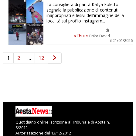
La consigliera di parità Katya Foletto
segnala la pubblicazione di contenuti
inappropriati e lesivi dell'immagine della
località sul profilo Instagram...
di
La Thuile
Erika David
il 21/01/2026
1
2
…
12
Quotidiano online Iscrizione al Tribunale di Aosta n.
8/2012
Autorizzazione del 13/12/2012