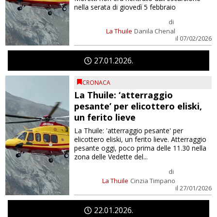
nella serata di giovedì 5 febbraio
di
La Thuile
Danila Chenal
il 07/02/2026
27
01
2026
CRONACA
La Thuile: ‘atterraggio
pesante’ per elicottero eliski,
un ferito lieve
La Thuile: 'atterraggio pesante' per
elicottero eliski, un ferito lieve. Atterraggio
pesante oggi, poco prima delle 11.30 nella
zona delle Vedette del...
di
La Thuile
Cinzia Timpano
il 27/01/2026
22
01
2026