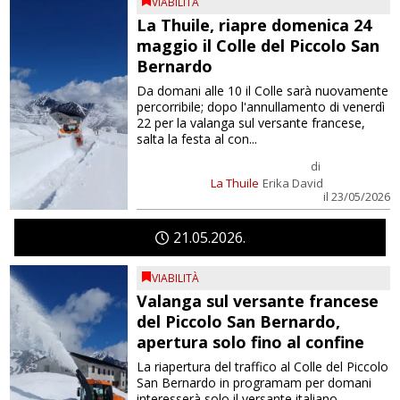
VIABILITÀ
La Thuile, riapre domenica 24
maggio il Colle del Piccolo San
Bernardo
Da domani alle 10 il Colle sarà nuovamente
percorribile; dopo l'annullamento di venerdì
22 per la valanga sul versante francese,
salta la festa al con...
di
La Thuile
Erika David
il 23/05/2026
21
05
2026
VIABILITÀ
Valanga sul versante francese
del Piccolo San Bernardo,
apertura solo fino al confine
La riapertura del traffico al Colle del Piccolo
San Bernardo in programam per domani
interesserà solo il versante italiano