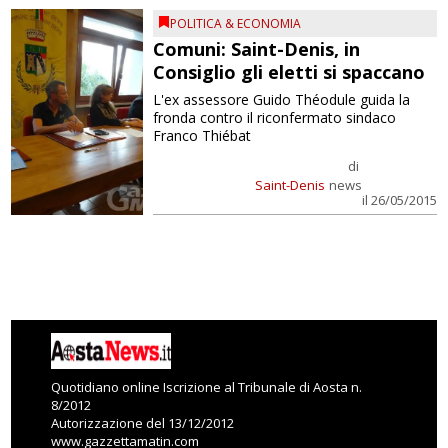
POLITICA & ECONOMIA
Comuni: Saint-Denis, in
Consiglio gli eletti si spaccano
L'ex assessore Guido Théodule guida la
fronda contro il riconfermato sindaco
Franco Thiébat
di
Saint-Denis
news
il 26/05/2015
Quotidiano online Iscrizione al Tribunale di Aosta n.
8/2012
Autorizzazione del 13/12/2012
www.gazzettamatin.com