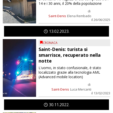
14 e i 30 anni, il 20% della popolazione
di
Saint-Denis
Elena Rembado
il 26/06/2025
13
02
2023
CRONACA
Saint-Denis: turista si
smarrisce, recuperato nella
notte
L'uomo, in stato confusionale, è stato
localizzato grazie alla tecnologia AML
(Advanced mobile location)
di
Saint-Denis
Luca Mercanti
il 13/02/2023
30
11
2022