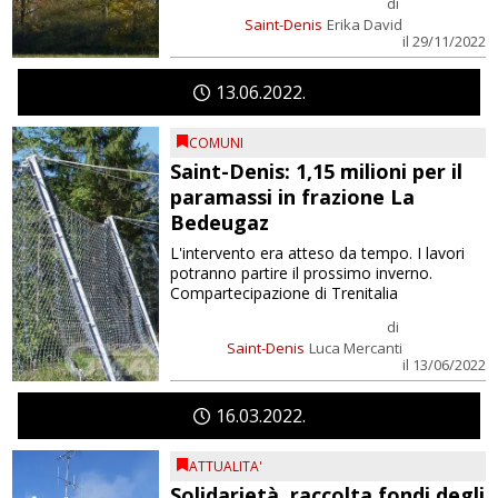
di
Saint-Denis
Erika David
il 29/11/2022
13
06
2022
COMUNI
Saint-Denis: 1,15 milioni per il
paramassi in frazione La
Bedeugaz
L'intervento era atteso da tempo. I lavori
potranno partire il prossimo inverno.
Compartecipazione di Trenitalia
di
Saint-Denis
Luca Mercanti
il 13/06/2022
16
03
2022
ATTUALITA'
Solidarietà, raccolta fondi degli