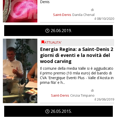
Denis
di
Saint-Denis
Danila Chenal
il 08/10/2020
26
06
2019
ATTUALITA'
Energia Regina: a Saint-Denis 2
giorni di eventi e la novità del
wood carving
Il comune della media Valle si è aggiudicato
il primo premio (10 mila euro) del bando di
CVA 'Energique Eventi Plus - Valle d'Aosta in
prima fila' e h...
di
Saint-Denis
Cinzia Timpano
il 26/06/2019
26
05
2015