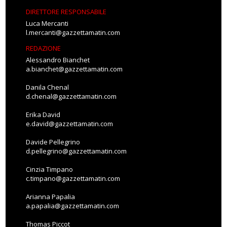
DIRETTORE RESPONSABILE
Luca Mercanti
l.mercanti@gazzettamatin.com
REDAZIONE
Alessandro Bianchet
a.bianchet@gazzettamatin.com
Danila Chenal
d.chenal@gazzettamatin.com
Erika David
e.david@gazzettamatin.com
Davide Pellegrino
d.pellegrino@gazzettamatin.com
Cinzia Timpano
c.timpano@gazzettamatin.com
Arianna Papalia
a.papalia@gazzettamatin.com
Thomas Piccot