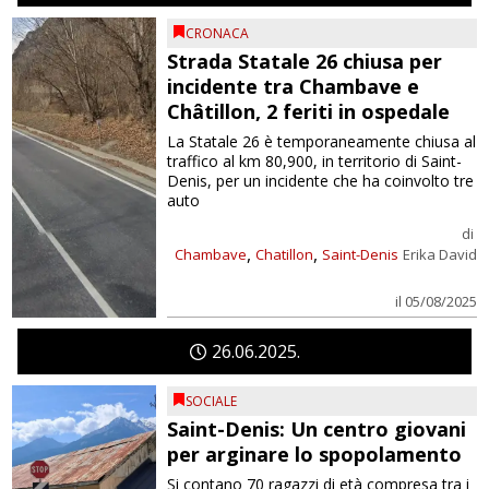
CRONACA
Strada Statale 26 chiusa per
incidente tra Chambave e
Châtillon, 2 feriti in ospedale
La Statale 26 è temporaneamente chiusa al
traffico al km 80,900, in territorio di Saint-
Denis, per un incidente che ha coinvolto tre
auto
di
,
,
Chambave
Chatillon
Saint-Denis
Erika David
il 05/08/2025
26
06
2025
SOCIALE
Saint-Denis: Un centro giovani
per arginare lo spopolamento
Si contano 70 ragazzi di età compresa tra i