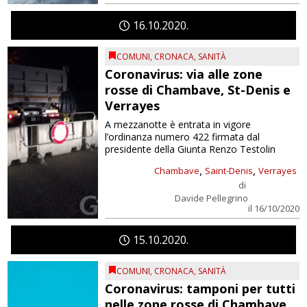
16
10
2020
COMUNI
,
CRONACA
,
SANITÀ
Coronavirus: via alle zone
rosse di Chambave, St-Denis e
Verrayes
A mezzanotte è entrata in vigore
l’ordinanza numero 422 firmata dal
presidente della Giunta Renzo Testolin
,
,
Chambave
Saint-Denis
Verrayes
di
Davide Pellegrino
il 16/10/2020
15
10
2020
COMUNI
,
CRONACA
,
SANITÀ
Coronavirus: tamponi per tutti
nelle zone rosse di Chambave,