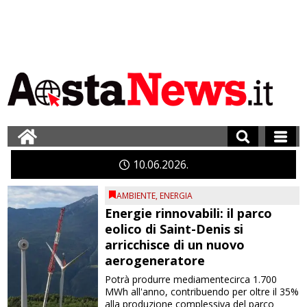
10
06
2026
AMBIENTE
,
ENERGIA
Energie rinnovabili: il parco
eolico di Saint-Denis si
arricchisce di un nuovo
aerogeneratore
Potrà produrre mediamentecirca 1.700
MWh all'anno, contribuendo per oltre il 35%
alla produzione complessiva del parco