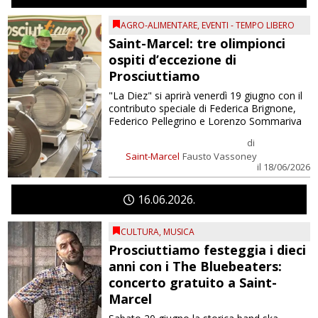
AGRO-ALIMENTARE
,
EVENTI - TEMPO LIBERO
Saint-Marcel: tre olimpionci
ospiti d’eccezione di
Prosciuttiamo
"La Diez" si aprirà venerdì 19 giugno con il
contributo speciale di Federica Brignone,
Federico Pellegrino e Lorenzo Sommariva
di
Saint-Marcel
Fausto Vassoney
il 18/06/2026
16
06
2026
CULTURA
,
MUSICA
Prosciuttiamo festeggia i dieci
anni con i The Bluebeaters:
concerto gratuito a Saint-
Marcel