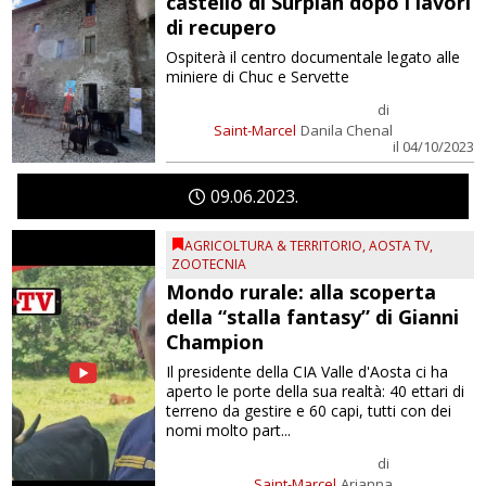
castello di Surpian dopo i lavori
di recupero
Ospiterà il centro documentale legato alle
miniere di Chuc e Servette
di
Saint-Marcel
Danila Chenal
il 04/10/2023
09
06
2023
AGRICOLTURA & TERRITORIO
,
AOSTA TV
,
ZOOTECNIA
Mondo rurale: alla scoperta
della “stalla fantasy” di Gianni
Champion
Il presidente della CIA Valle d'Aosta ci ha
aperto le porte della sua realtà: 40 ettari di
terreno da gestire e 60 capi, tutti con dei
nomi molto part...
di
Saint-Marcel
Arianna