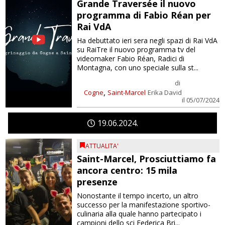
Grande Traversée il nuovo
programma di Fabio Réan per
Rai VdA
Ha debuttato ieri sera negli spazi di Rai VdA
su RaiTre il nuovo programma tv del
videomaker Fabio Réan, Radici di
Montagna, con uno speciale sulla st...
di
,
Cogne
Saint-Marcel
Erika David
il 05/07/2024
19
06
2024
ATTUALITA'
Saint-Marcel, Prosciuttiamo fa
ancora centro: 15 mila
presenze
Nonostante il tempo incerto, un altro
successo per la manifestazione sportivo-
culinaria alla quale hanno partecipato i
campioni dello sci Federica Bri...