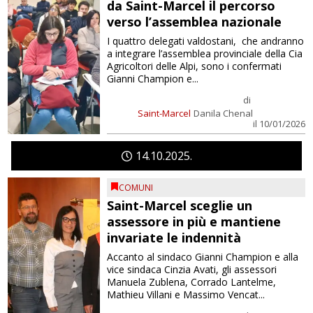
da Saint-Marcel il percorso
verso l’assemblea nazionale
I quattro delegati valdostani, che andranno
a integrare l’assemblea provinciale della Cia
Agricoltori delle Alpi, sono i confermati
Gianni Champion e...
di
Saint-Marcel
Danila Chenal
il 10/01/2026
14
10
2025
COMUNI
Saint-Marcel sceglie un
assessore in più e mantiene
invariate le indennità
Accanto al sindaco Gianni Champion e alla
vice sindaca Cinzia Avati, gli assessori
Manuela Zublena, Corrado Lantelme,
Mathieu Villani e Massimo Vencat...