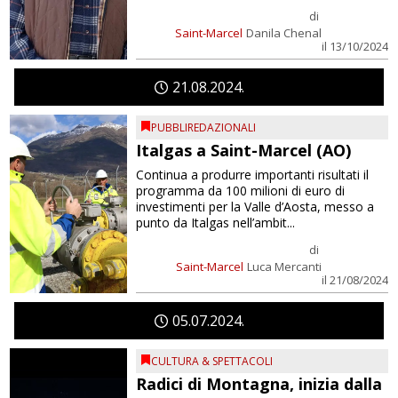
di
Saint-Marcel
Danila Chenal
il 13/10/2024
21
08
2024
PUBBLIREDAZIONALI
Italgas a Saint-Marcel (AO)
Continua a produrre importanti risultati il
programma da 100 milioni di euro di
investimenti per la Valle d’Aosta, messo a
punto da Italgas nell’ambit...
di
Saint-Marcel
Luca Mercanti
il 21/08/2024
05
07
2024
CULTURA & SPETTACOLI
Radici di Montagna, inizia dalla