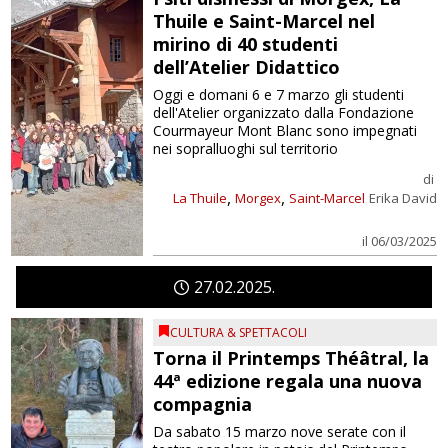
Thuile e Saint-Marcel nel
mirino di 40 studenti
dell’Atelier Didattico
Oggi e domani 6 e 7 marzo gli studenti
dell'Atelier organizzato dalla Fondazione
Courmayeur Mont Blanc sono impegnati
nei sopralluoghi sul territorio
di
,
,
La Thuile
Morgex
Saint-Marcel
Erika David
il 06/03/2025
27
02
2025
CULTURA & SPETTACOLI
Torna il Printemps Théâtral, la
44ª edizione regala una nuova
compagnia
Da sabato 15 marzo nove serate con il