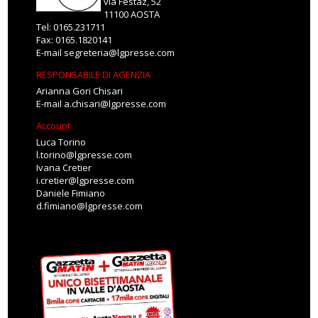
via Festaz, 52
11100 AOSTA
Tel: 0165.231711
Fax: 0165.1820141
E-mail
segreteria@lgpresse.com
RESPONSABILE DI AGENZIA
Arianna Gori Chisari
E-mail
a.chisari@lgpresse.com
Account
Luca Torino
l.torino@lgpresse.com
Ivana Cretier
i.cretier@lgpresse.com
Daniele Fimiano
d.fimiano@lgpresse.com