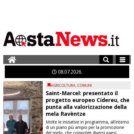
08
07
2026
AGRICOLTURA
,
COMUNI
Saint-Marcel: presentato il
progetto europeo Cidereu, che
punta alla valorizzazione della
mela Ravèntze
Molte le iniziative in programma, all'interno
di un piano più ampio per la promozione
del melo, che coinvolge diversi paesi