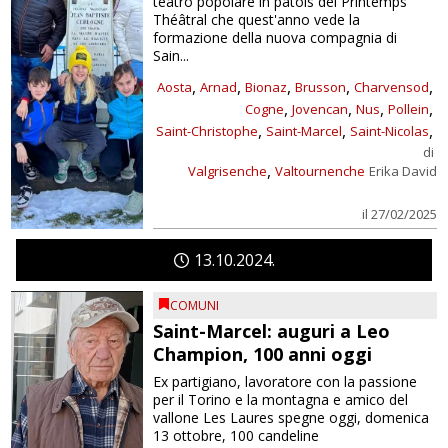
teatro popolare in patois del Printemps
Théâtral che quest'anno vede la
formazione della nuova compagnia di
Sain...
,
,
,
,
,
Aosta
Arnad
Bionaz
Brusson
Charvensod
,
,
,
,
Cogne
Jovencan
Nus
Pollein
,
,
,
Saint-Christophe
Saint-Marcel
Saint-Nicolas
di
,
Valgrisenche
Valtournenche
Erika David
il 27/02/2025
13
10
2024
COMUNI
Saint-Marcel: auguri a Leo
Champion, 100 anni oggi
Ex partigiano, lavoratore con la passione
per il Torino e la montagna e amico del
vallone Les Laures spegne oggi, domenica
13 ottobre, 100 candeline