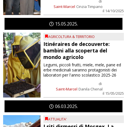
di
Saint-Marcel
Cinzia Timpano
il 14/10/2025
15
05
2025
AGRICOLTURA & TERRITORIO
Itinéraires de decouverte:
bambini alla scoperta del
mondo agricolo
Legumi, piccoli frutti, miele, mele, pane ed
erbe medicinali saranno protagonisti dei
laboratori per l'anno scolastico 2025-26
di
Saint-Marcel
Danila Chenal
il 15/05/2025
06
03
2025
ATTUALITA'
I siti dismessi di Morgex, La