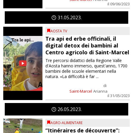
il 09/06/2023
31
05
2023
AOSTA TV
Tra api ed erbe officinali, il
digital detox dei bambini al
Centro agricolo di Saint-Marcel
Tre percorsi didattici della Regione Valle
d'Aosta hanno immerso, quest'anno, 1700
bambini delle scuole elementari nella
natura. «La difficoltà è far ...
di
Saint-Marcel
Arianna
il 31/05/2023
26
05
2023
AGRO-ALIMENTARE
“Itinéraires de découverte”: