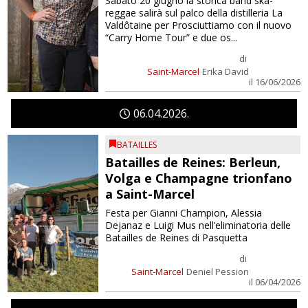
Sabato 20 giugno la storica band ska-
reggae salirà sul palco della distilleria La
Valdôtaine per Prosciuttiamo con il nuovo
“Carry Home Tour” e due os...
di
Saint-Marcel
Erika David
il 16/06/2026
06
04
2026
BATAILLES
Batailles de Reines: Berleun,
Volga e Champagne trionfano
a Saint-Marcel
Festa per Gianni Champion, Alessia
Dejanaz e Luigi Mus nell’eliminatoria delle
Batailles de Reines di Pasquetta
di
Saint-Marcel
Deniel Pession
il 06/04/2026