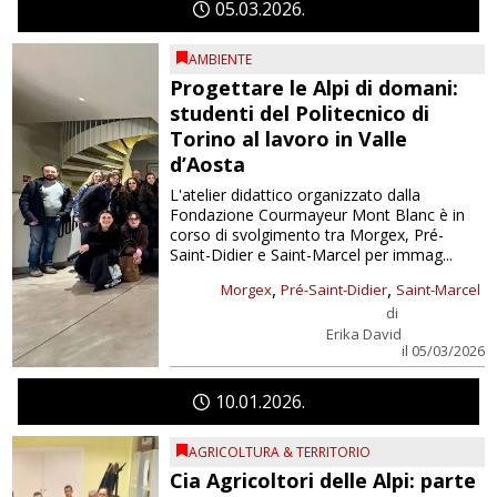
05
03
2026
AMBIENTE
Progettare le Alpi di domani:
studenti del Politecnico di
Torino al lavoro in Valle
d’Aosta
L'atelier didattico organizzato dalla
Fondazione Courmayeur Mont Blanc è in
corso di svolgimento tra Morgex, Pré-
Saint-Didier e Saint-Marcel per immag...
,
,
Morgex
Pré-Saint-Didier
Saint-Marcel
di
Erika David
il 05/03/2026
10
01
2026
AGRICOLTURA & TERRITORIO
Cia Agricoltori delle Alpi: parte