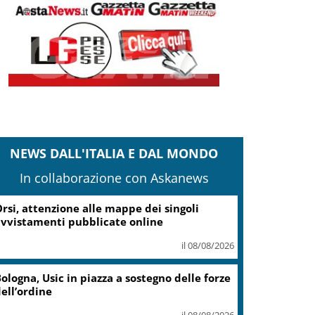
NEWS DALL'ITALIA E DAL MONDO
In collaborazione con Askanews
ampi Flegrei, Fico: Al via lavori hub Pozzuoli
il 08/08/2026
stia, investe un ciclista e fugge,
intracciato da Polizia Locale
il 08/08/2026