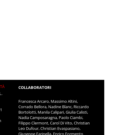
ITÀ
COLLABORATORI
L.
Francesca Arcaro, Massimo Altini,
Corrado Bellora, Nadine Blanc, Riccardo
11
Bortolotti, Manila Calipari, Giulia Calisti,
Nadia Camposaragna, Paolo Ciambi,
m
Filippo Clermont, Carol Di Vito, Christian
Leo Dufour, Christian Evaspasiano,
Giuseppe Farinella, Enrico Formento