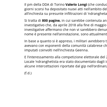
Il pm della DDA di Torino
Valerio Longi
(che conduce
giorni scorsi ha depositato nuovi atti nell’ambito d
all’inchiesta su presunte infiltrazioni di ‘ndrangheta
Si tratta di
800 pagine,
in cui sarebbe contenuta anc
investigativo che, da aprile 2018 alla fine di maggio 
investigative affermano che non vi sarebbero denunce 
nome è presente nell’annotazione, sono attualmente 
In base a quanto si è appreso, i militari avrebbero t
avevano con esponenti della comunità calabrese che v
imputati coinvolti nell’inchiesta Geenna.
E l’interessamento alla competizione elettorale de
Locale ‘ndranghetista era stato documentato dagli i
alcune intercettazioni riportate dal gip nell’ordina
(f.d.)