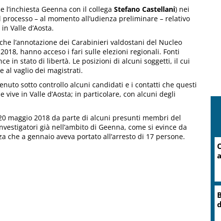
 l’inchiesta Geenna con il collega
Stefano Castellani
) nei
el processo – al momento all’udienza preliminare – relativo
 in Valle d’Aosta.
he l’annotazione dei Carabinieri valdostani del Nucleo
2018, hanno acceso i fari sulle elezioni regionali. Fonti
in stato di libertà. Le posizioni di alcuni soggetti, il cui
al vaglio dei magistrati.
enuto sotto controllo alcuni candidati e i contatti che questi
ive in Valle d’Aosta; in particolare, con alcuni degli
l 20 maggio 2018 da parte di alcuni presunti membri del
nvestigatori già nell’ambito di Geenna, come si evince da
nza che a gennaio aveva portato all’arresto di 17 persone.
C
O
r