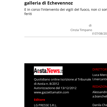
galleria di Echevennoz
E in corso l'intervento dei vigili del fuoco, non ci so
feriti
di
Cinzia Timpano
il 07/08/2
DIRETTOR
Luca Merc
l.mercant
Quotidiano online Iscrizione al Tribunale
di Aosta n. 8/2012
REDAZIO
Autorizzazione del 13/12/2012
Alessandr
www.gazzettamatin.com
a.bianche
Editore
Danila Ch
LG PRESSE S.R.L.