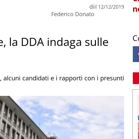
di
il
12/12/2019
n
Federico Donato
C
e, la DDA indaga sulle
, alcuni candidati e i rapporti con i presunti