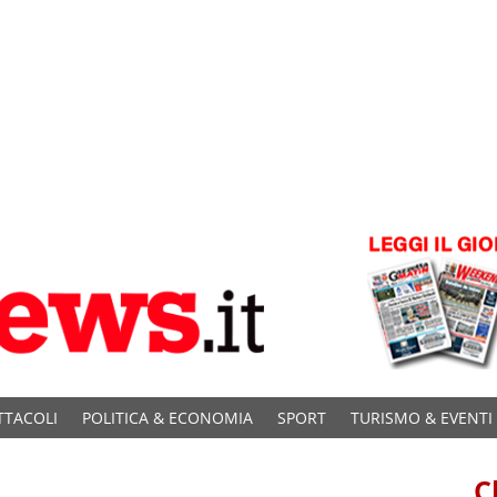
TTACOLI
POLITICA & ECONOMIA
SPORT
TURISMO & EVENTI
C