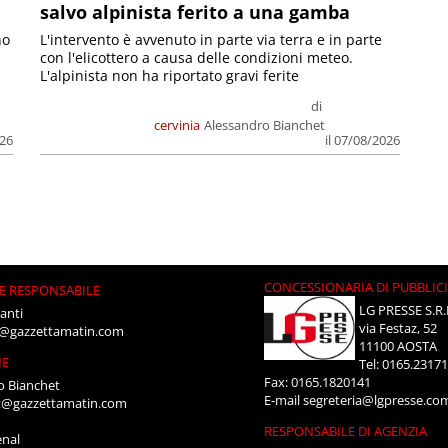
salvo alpinista ferito a una gamba
no
L'intervento è avvenuto in parte via terra e in parte
con l'elicottero a causa delle condizioni meteo.
L'alpinista non ha riportato gravi ferite
di
cervinia
Alessandro Bianchet
026
il 07/08/2026
CONCESSIONARIA DI PUBBLIC
E RESPONSABILE
LG PRESSE S.R.
anti
via Festaz, 52
i@gazzettamatin.com
11100 AOSTA
NE
Tel: 0165.2317
Fax: 0165.1820141
o Bianchet
E-mail
segreteria@lgpresse.co
t@gazzettamatin.com
RESPONSABILE DI AGENZIA
enal