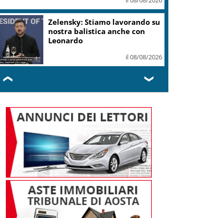
I Barisei: vendemmia notturna
per tutelare chi lavora nei
filari
il 08/08/2026
❮
❯