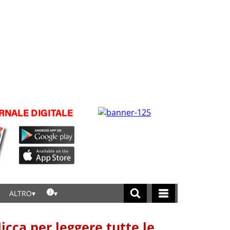
ALTRO
licca per leggere tutte le