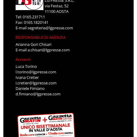
LG PRESSE S.R.L.
via Festaz, 52
11100 AOSTA
Tel: 0165.231711
Fax: 0165.1820141
E-mail
segreteria@lgpresse.com
RESPONSABILE DI AGENZIA
Arianna Gori Chisari
E-mail
a.chisari@lgpresse.com
Account
Luca Torino
l.torino@lgpresse.com
Ivana Cretier
i.cretier@lgpresse.com
Daniele Fimiano
d.fimiano@lgpresse.com