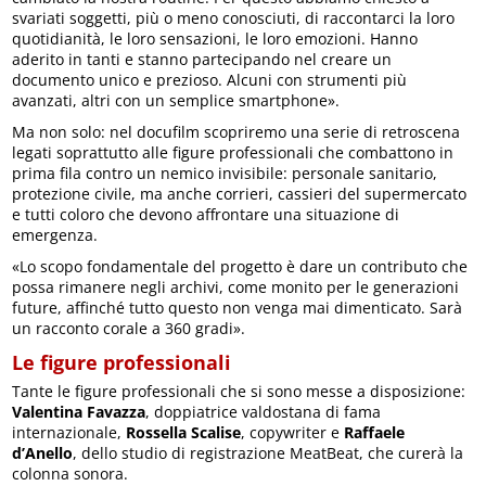
svariati soggetti, più o meno conosciuti, di raccontarci la loro
quotidianità, le loro sensazioni, le loro emozioni. Hanno
aderito in tanti e stanno partecipando nel creare un
documento unico e prezioso. Alcuni con strumenti più
avanzati, altri con un semplice smartphone».
Ma non solo: nel docufilm scopriremo una serie di retroscena
legati soprattutto alle figure professionali che combattono in
prima fila contro un nemico invisibile: personale sanitario,
protezione civile, ma anche corrieri, cassieri del supermercato
e tutti coloro che devono affrontare una situazione di
emergenza.
«Lo scopo fondamentale del progetto è dare un contributo che
possa rimanere negli archivi, come monito per le generazioni
future, affinché tutto questo non venga mai dimenticato. Sarà
un racconto corale a 360 gradi».
Le figure professionali
Tante le figure professionali che si sono messe a disposizione:
Valentina Favazza
, doppiatrice valdostana di fama
internazionale,
Rossella Scalise
, copywriter e
Raffaele
d’Anello
, dello studio di registrazione MeatBeat, che curerà la
colonna sonora.