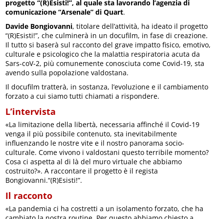
progetto “(R)Esisti!”, al quale sta lavorando l’agenzia di
comunicazione “Arsenale” di Quart
.
Davide Bongiovanni
, titolare dell’attività, ha ideato il progetto
“(R)Esisti!”, che culminerà in un docufilm, in fase di creazione.
Il tutto si baserà sul racconto del grave impatto fisico, emotivo,
culturale e psicologico che la malattia respiratoria acuta da
Sars-coV-2, più comunemente conosciuta come Covid-19, sta
avendo sulla popolazione valdostana.
Il docufilm tratterà, in sostanza, l’evoluzione e il cambiamento
forzato a cui siamo tutti chiamati a rispondere.
L’intervista
«La limitazione della libertà, necessaria affinché il Covid-19
venga il più possibile contenuto, sta inevitabilmente
influenzando le nostre vite e il nostro panorama socio-
culturale. Come vivono i valdostani questo terribile momento?
Cosa ci aspetta al di là del muro virtuale che abbiamo
costruito?». A raccontare il progetto è il regista
Bongiovanni.“(R)Esisti!”.
Il racconto
«La pandemia ci ha costretti a un isolamento forzato, che ha
cambiato la nostra routine. Per questo abbiamo chiesto a