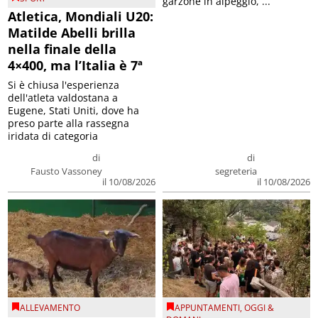
garzone in alpeggio, ...
Atletica, Mondiali U20:
Matilde Abelli brilla
nella finale della
4×400, ma l’Italia è 7ª
Si è chiusa l'esperienza
dell'atleta valdostana a
Eugene, Stati Uniti, dove ha
preso parte alla rassegna
iridata di categoria
di
di
Fausto Vassoney
segreteria
il 10/08/2026
il 10/08/2026
ALLEVAMENTO
APPUNTAMENTI
,
OGGI &