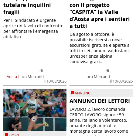
tutelare inquilini
con il progetto
fragili
“CASPITA” la Valle
d’Aosta apre i sentieri
Per il Sindacato è urgente
a tutti
aprire un tavolo di confronto
per affrontare l'emergenza
Da agosto a ottobre, è
abitativa
possibile iscriversi a nove
escursioni gratuite e aperte a
tutti in sei comuni valdostani:
un'esperienza alpina
condivisa grazi...
di
di
Aosta
Luca Mercanti
Luca Mercanti
il 10/08/2026
il 10/08/2026
ANNUNCI
ANNUNCI DEI LETTORI
LAVORO 2. lavoro domanda
CERCO LAVORO signore 59
enne, italiano e volenteroso,
amante degli animali e
montagna cerca lavoro come
SPORT