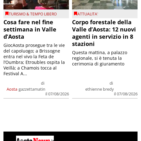
TURISMO & TEMPO LIBERO
ATTUALITA'
Cosa fare nel fine
Corpo forestale della
settimana in Valle
Valle d’Aosta: 12 nuovi
d’Aosta
agenti in servizio in 8
stazioni
GiocAosta prosegue tra le vie
del capoluogo; a Brissogne
Questa mattina, a palazzo
entra nel vivo la Feta de
regionale, si è tenuta la
l’Oumbra; Etroubles ospita la
cerimonia di giuramento
Veillà; a Chamois tocca al
Festival A...
di
di
Aosta
gazzettamatin
ethienne bredy
il 07/08/2026
il 07/08/2026