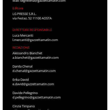
Mail:
segreteria@gazzettamatin.com
Editore
LG PRESSE S.R.L.
via Festaz, 52 11100 AOSTA
DIRETTORE RESPONSABILE
Luca Mercanti
l.mercanti@gazzettamatin.com
REDAZIONE
Alessandro Bianchet
a.bianchet@gazzettamatin.com
Danila Chenal
d.chenal@gazzettamatin.com
Erika David
e.david@gazzettamatin.com
Davide Pellegrino
d.pellegrino@gazzettamatin.com
Cinzia Timpano