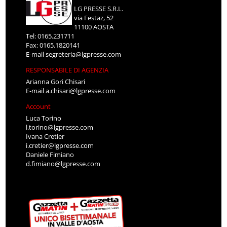
LG PRESSE S.R.L.
via Festaz, 52
11100 AOSTA
Tel: 0165.231711
Fax: 0165.1820141
E-mail
segreteria@lgpresse.com
RESPONSABILE DI AGENZIA
Arianna Gori Chisari
E-mail
a.chisari@lgpresse.com
Account
Luca Torino
l.torino@lgpresse.com
Ivana Cretier
i.cretier@lgpresse.com
Daniele Fimiano
d.fimiano@lgpresse.com