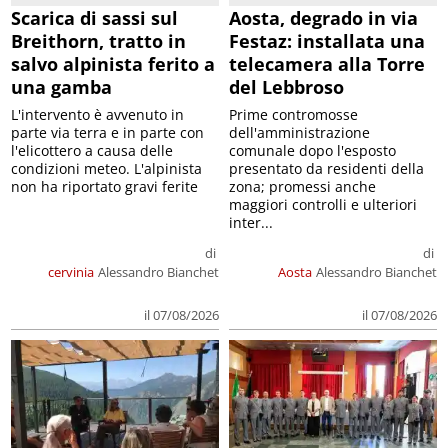
Scarica di sassi sul
Aosta, degrado in via
Breithorn, tratto in
Festaz: installata una
salvo alpinista ferito a
telecamera alla Torre
una gamba
del Lebbroso
L'intervento è avvenuto in
Prime contromosse
parte via terra e in parte con
dell'amministrazione
l'elicottero a causa delle
comunale dopo l'esposto
condizioni meteo. L'alpinista
presentato da residenti della
non ha riportato gravi ferite
zona; promessi anche
maggiori controlli e ulteriori
inter...
di
di
cervinia
Alessandro Bianchet
Aosta
Alessandro Bianchet
il 07/08/2026
il 07/08/2026