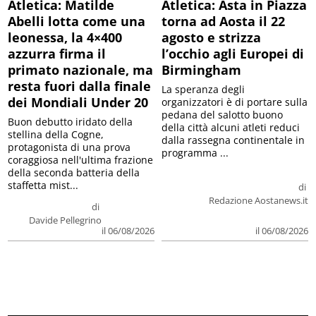
Atletica: Matilde
Atletica: Asta in Piazza
Abelli lotta come una
torna ad Aosta il 22
leonessa, la 4×400
agosto e strizza
azzurra firma il
l’occhio agli Europei di
primato nazionale, ma
Birmingham
resta fuori dalla finale
La speranza degli
dei Mondiali Under 20
organizzatori è di portare sulla
pedana del salotto buono
Buon debutto iridato della
della città alcuni atleti reduci
stellina della Cogne,
dalla rassegna continentale in
protagonista di una prova
programma ...
coraggiosa nell'ultima frazione
della seconda batteria della
staffetta mist...
di
Redazione Aostanews.it
di
Davide Pellegrino
il 06/08/2026
il 06/08/2026