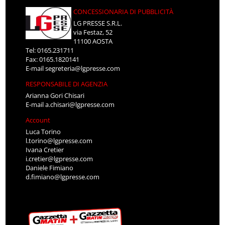
CONCESSIONARIA DI PUBBLICITÀ
LG PRESSE S.R.L.
via Festaz, 52
11100 AOSTA
Tel: 0165.231711
Fax: 0165.1820141
E-mail
segreteria@lgpresse.com
RESPONSABILE DI AGENZIA
Arianna Gori Chisari
E-mail
a.chisari@lgpresse.com
Account
Luca Torino
l.torino@lgpresse.com
Ivana Cretier
i.cretier@lgpresse.com
Daniele Fimiano
d.fimiano@lgpresse.com