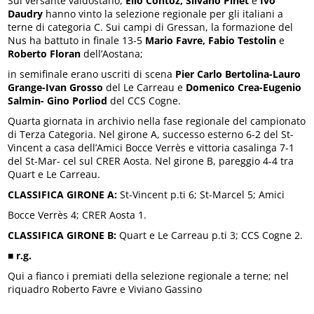
Sul versante valdostano,
Elio
Contoz, Silvano Pinet
e
Ivo
Daudry
hanno vinto la selezione regionale per gli italiani a
terne di categoria C. Sui campi di Gressan, la formazione del
Nus ha battuto in finale 13-5
Mario Favre, Fabio Testolin
e
Roberto Floran
dell’Aostana;
in semifinale erano uscriti di scena
Pier Carlo Bertolina-Lauro
Grange-Ivan Grosso
del Le Carreau e
Domenico Crea-Eugenio
Salmin- Gino Porliod
del CCS Cogne.
Quarta giornata in archivio nella fase regionale del campionato
di Terza Categoria. Nel girone A, successo esterno 6-2 del St-
Vincent a casa dell’Amici Bocce Verrès e vittoria casalinga 7-1
del St-Mar- cel sul CRER Aosta. Nel girone B, pareggio 4-4 tra
Quart e Le Carreau.
CLASSIFICA GIRONE A:
St-Vincent p.ti 6; St-Marcel 5; Amici
Bocce Verrès 4; CRER Aosta 1.
CLASSIFICA GIRONE B:
Quart e Le Carreau p.ti 3; CCS Cogne 2.
■
r.g.
Qui a fianco i premiati della selezione regionale a terne; nel
riquadro Roberto Favre e Viviano Gassino