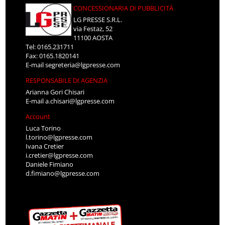
CONCESSIONARIA DI PUBBLICITÀ
LG PRESSE S.R.L.
via Festaz, 52
11100 AOSTA
Tel: 0165.231711
Fax: 0165.1820141
E-mail
segreteria@lgpresse.com
RESPONSABILE DI AGENZIA
Arianna Gori Chisari
E-mail
a.chisari@lgpresse.com
Account
Luca Torino
l.torino@lgpresse.com
Ivana Cretier
i.cretier@lgpresse.com
Daniele Fimiano
d.fimiano@lgpresse.com