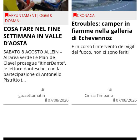
APPUNTAMENTI
,
OGGI &
CRONACA
DOMANI
Etroubles: camper in
COSA FARE NEL FINE
fiamme nella galleria
SETTIMANA IN VALLE
di Echevennoz
D’AOSTA
E in corso l'intervento dei vigili
SABATO 8 AGOSTO ALLEIN –
del fuoco, non ci sono feriti
All’area verde Le Plan-de-
Clavel prosegue “ItinerDante”,
le letture dantesche, con la
partecipazione di Antonello
Pistritto (...
di
di
gazzettamatin
Cinzia Timpano
il 07/08/2026
il 07/08/2026