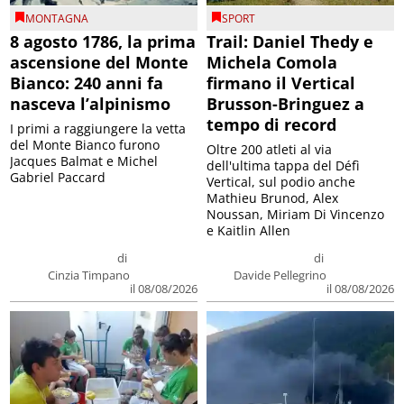
MONTAGNA
SPORT
8 agosto 1786, la prima
Trail: Daniel Thedy e
ascensione del Monte
Michela Comola
Bianco: 240 anni fa
firmano il Vertical
nasceva l’alpinismo
Brusson-Bringuez a
tempo di record
I primi a raggiungere la vetta
del Monte Bianco furono
Oltre 200 atleti al via
Jacques Balmat e Michel
dell'ultima tappa del Défì
Gabriel Paccard
Vertical, sul podio anche
Mathieu Brunod, Alex
Noussan, Miriam Di Vincenzo
e Kaitlin Allen
di
di
Cinzia Timpano
Davide Pellegrino
il 08/08/2026
il 08/08/2026