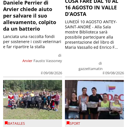
COSA FARE DAL 10 AL
Daniele Perrier di
16 AGOSTO IN VALLE
Arvier chiede aiuto
D’AOSTA
per salvare il suo
allevamento, colpito
LUNEDÌ 10 AGOSTO ANTEY-
SAINT-ANDRÉ - Alla Sala
da un batterio
mostre Biblioteca sarà
Lanciata una raccolta fondi
possibile partecipare alla
per sostenere i costi veterinari
presentazione del libro di
e far ripartire la stalla
Maria Vassallo ed Enrico F...
di
Arvier
Fausto Vassoney
di
gazzettamatin
il 09/08/2026
il 09/08/2026
BATAILLES
SPORT