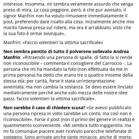
interesse. Insomma, mi sembra veramente assurdo che venga
preso di mira. La cosa peggiore, però, è che pur avvisato, il
signor Manfrin non ha voluto rimuovere immediatamente il
post, preferendo dare risalto alla cosa. Inizialmente anche mio
marito l’aveva presa sul ridere, ma ora è arrabbiato, visto che
la sua foto è ormai ovunque».
Manfrin: «Faccio volentieri la vittima sacrificale»
Non sembra pentito di tutto il polverone sollevato Andrea
Manfrin
: «Ritraendo una persona di spalle, di fatto la si rende
non riconoscibile – commenta il consigliere del Carroccio -. La
persona che mi ha mandato la foto (non effettuata da me in
prima persona) ha detto che erano tre o quattro insieme della
stessa età: per carità, forse è stata un’interpretazione
avventata, ma non cambia la sostanza. Se devo essere linciato
mediaticamente perché anche solo mezza delle nostre idee
passi, faccio volentieri la vittima sacrificale».
Non sarebbe il caso di chiedere scusa?
«Se avessi pubblicato
una persona ripresa in volto sarebbe un conto, ma così non è
riconoscibile». Forse il post (non il primo del genere in realtà) è
quantomento sconveniente. «Mi sembra tutto ingigantito, ma
mi fa comunque piacere aver ricevuto parecchie telefonate di
sostegno. Sono arrivate anche tante minacce, anche di morte,