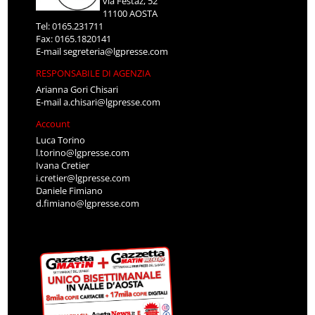
via Festaz, 52
11100 AOSTA
Tel: 0165.231711
Fax: 0165.1820141
E-mail
segreteria@lgpresse.com
RESPONSABILE DI AGENZIA
Arianna Gori Chisari
E-mail
a.chisari@lgpresse.com
Account
Luca Torino
l.torino@lgpresse.com
Ivana Cretier
i.cretier@lgpresse.com
Daniele Fimiano
d.fimiano@lgpresse.com