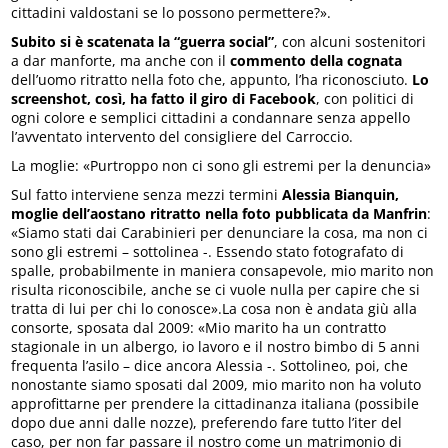
cittadini valdostani se lo possono permettere?».
Subito si è scatenata la “guerra social”
, con alcuni sostenitori
a dar manforte, ma anche con il
commento della cognata
dell’uomo ritratto nella foto che, appunto, l’ha riconosciuto.
Lo
screenshot, così, ha fatto il giro di Facebook
, con politici di
ogni colore e semplici cittadini a condannare senza appello
l’avventato intervento del consigliere del Carroccio.
La moglie: «Purtroppo non ci sono gli estremi per la denuncia»
Sul fatto interviene senza mezzi termini
Alessia Bianquin,
moglie dell’aostano ritratto nella foto pubblicata da Manfrin
:
«Siamo stati dai Carabinieri per denunciare la cosa, ma non ci
sono gli estremi – sottolinea -. Essendo stato fotografato di
spalle, probabilmente in maniera consapevole, mio marito non
risulta riconoscibile, anche se ci vuole nulla per capire che si
tratta di lui per chi lo conosce».La cosa non è andata giù alla
consorte, sposata dal 2009: «Mio marito ha un contratto
stagionale in un albergo, io lavoro e il nostro bimbo di 5 anni
frequenta l’asilo – dice ancora Alessia -. Sottolineo, poi, che
nonostante siamo sposati dal 2009, mio marito non ha voluto
approfittarne per prendere la cittadinanza italiana (possibile
dopo due anni dalle nozze), preferendo fare tutto l’iter del
caso, per non far passare il nostro come un matrimonio di