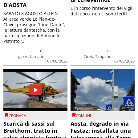
D’AOSTA
E in corso l'intervento dei vigili
SABATO 8 AGOSTO ALLEIN –
del fuoco, non ci sono feriti
All’area verde Le Plan-de-
Clavel prosegue “ItinerDante”,
le letture dantesche, con la
partecipazione di Antonello
Pistritto (...
di
di
gazzettamatin
Cinzia Timpano
il 07/08/2026
il 07/08/2026
CRONACA
COMUNI
Scarica di sassi sul
Aosta, degrado in via
Breithorn, tratto in
Festaz: installata una
salvo alpinista ferito a
telecamera alla Torre