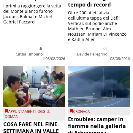
tempo di record
I primi a raggiungere la vetta
del Monte Bianco furono
Oltre 200 atleti al via
Jacques Balmat e Michel
dell'ultima tappa del Défì
Gabriel Paccard
Vertical, sul podio anche
Mathieu Brunod, Alex
Noussan, Miriam Di Vincenzo
e Kaitlin Allen
di
di
Cinzia Timpano
Davide Pellegrino
il 08/08/2026
il 08/08/2026
APPUNTAMENTI
,
OGGI &
CRONACA
DOMANI
Etroubles: camper in
COSA FARE NEL FINE
fiamme nella galleria
SETTIMANA IN VALLE
di Echevennoz