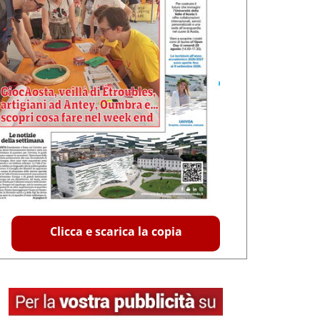
Clicca e scarica la copia