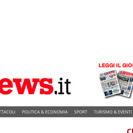
TTACOLI
POLITICA & ECONOMIA
SPORT
TURISMO & EVENTI
C