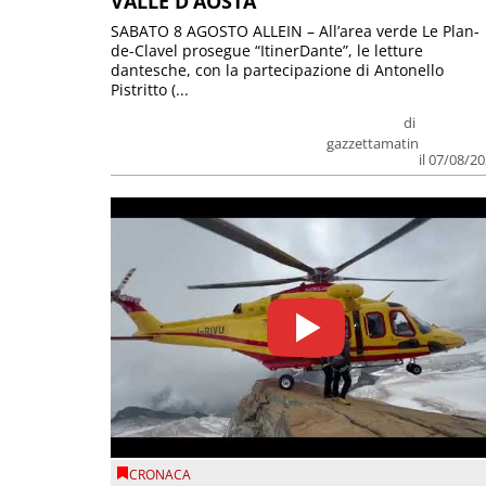
VALLE D’AOSTA
SABATO 8 AGOSTO ALLEIN – All’area verde Le Plan-
de-Clavel prosegue “ItinerDante”, le letture
dantesche, con la partecipazione di Antonello
Pistritto (...
di
gazzettamatin
il 07/08/2
CRONACA