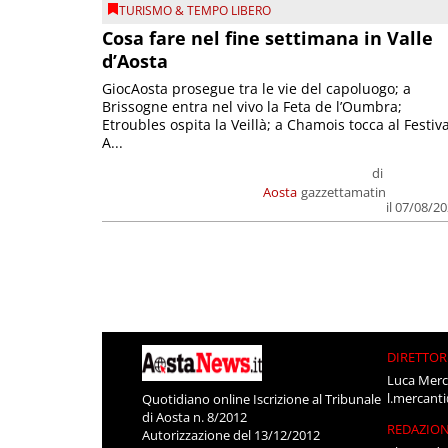
TURISMO & TEMPO LIBERO
Cosa fare nel fine settimana in Valle
d’Aosta
GiocAosta prosegue tra le vie del capoluogo; a
Brissogne entra nel vivo la Feta de l’Oumbra;
Etroubles ospita la Veillà; a Chamois tocca al Festiva
A...
di
Aosta
gazzettamatin
il 07/08/2
DIRETTOR
Luca Merc
l.mercant
Quotidiano online Iscrizione al Tribunale
di Aosta n. 8/2012
REDAZIO
Autorizzazione del 13/12/2012