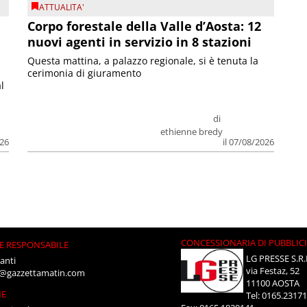
ATTUALITA'
Corpo forestale della Valle d’Aosta: 12
nuovi agenti in servizio in 8 stazioni
Questa mattina, a palazzo regionale, si è tenuta la
cerimonia di giuramento
l
di
ethienne bredy
026
il 07/08/2026
CONCESSIONARIA DI PUBBLIC
E RESPONSABILE
LG PRESSE S.R.
anti
via Festaz, 52
i@gazzettamatin.com
11100 AOSTA
NE
Tel: 0165.2317