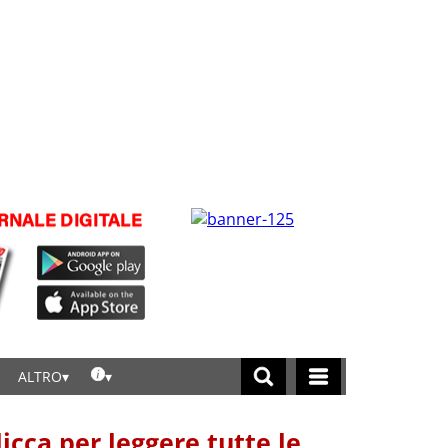
ALTRO
licca per leggere tutte le