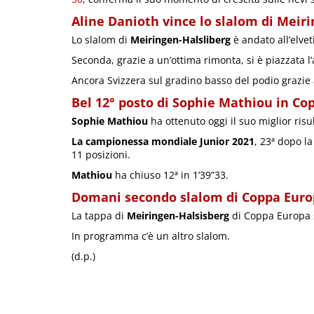
Aline Danioth vince lo slalom di Meir
Lo slalom di
Meiringen-Halsliberg
è andato all’elve
Seconda, grazie a un’ottima rimonta, si è piazzata l
Ancora Svizzera sul gradino basso del podio grazie
Bel 12° posto di Sophie Mathiou in Co
Sophie Mathiou
ha ottenuto oggi il suo miglior risu
La campionessa mondiale Junior 2021
, 23ª dopo l
11 posizioni.
Mathiou
ha chiuso 12ª in 1’39”33.
Domani secondo slalom di Coppa Euro
La tappa di
Meiringen-Halsisberg
di Coppa Europa 
In programma c’è un altro slalom.
(d.p.)