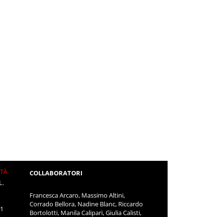
ITÀ
COLLABORATORI
L.
Francesca Arcaro, Massimo Altini,
Corrado Bellora, Nadine Blanc, Riccardo
11
Bortolotti, Manila Calipari, Giulia Calisti,