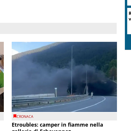
R
v
CRONACA
Etroubles: camper in fiamme nella