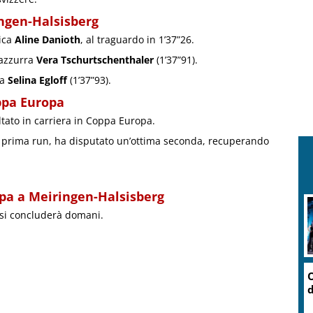
ingen-Halsisberg
tica
Aline Danioth
, al traguardo in 1’37”26.
’azzurra
Vera Tschurtschenthaler
(1’37”91).
 a
Selina Egloff
(1’37”93).
ppa Europa
ltato in carriera in Coppa Europa.
a prima run, ha disputato un’ottima seconda, recuperando
pa a Meiringen-Halsisberg
si concluderà domani.
O
d