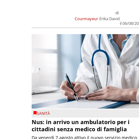
di
Courmayeur
Erika David
il 06/08/2
SANITÀ
Nus: in arrivo un ambulatorio per i
cittadini senza medico di famiglia
Da venerdì 7 agosto attivo il nuovo servizio medico,