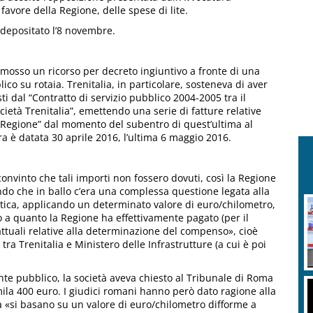
favore della Regione, delle spese di lite.
o depositato l’8 novembre.
omosso un ricorso per decreto ingiuntivo a fronte di una
lico su rotaia. Trenitalia, in particolare, sosteneva di aver
sti dal “Contratto di servizio pubblico 2004-2005 tra il
ocietà Trenitalia”, emettendo una serie di fatture relative
 Regione” dal momento del subentro di quest’ultima al
ra è datata 30 aprile 2016, l’ultima 6 maggio 2016.
convinto che tali importi non fossero dovuti, così la Regione
do che in ballo c’era una complessa questione legata alla
ica, applicando un determinato valore di euro/chilometro,
to a quanto la Regione ha effettivamente pagato (per il
ttuali relative alla determinazione del compenso», cioè
tra Trenitalia e Ministero delle Infrastrutture (a cui è poi
nte pubblico, la società aveva chiesto al Tribunale di Roma
ila 400 euro. I giudici romani hanno però dato ragione alla
da «si basano su un valore di euro/chilometro difforme a