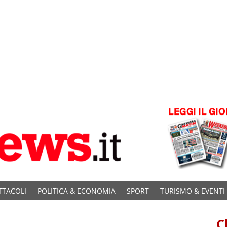
TTACOLI
POLITICA & ECONOMIA
SPORT
TURISMO & EVENTI
C