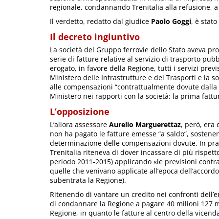
regionale, condannando Trenitalia alla refusione, a 
Il verdetto, redatto dal giudice
Paolo Goggi
, è stat
Il decreto ingiuntivo
La società del Gruppo ferrovie dello Stato aveva pr
serie di fatture relative al servizio di trasporto pubb
erogato, in favore della Regione, tutti i servizi previ
Ministero delle Infrastrutture e dei Trasporti e la s
alle compensazioni “contrattualmente dovute dalla
Ministero nei rapporti con la società; la prima fattu
L’opposizione
L’allora assessore
Aurelio Marguerettaz
, però, era 
non ha pagato le fatture emesse “a saldo”, sostenen
determinazione delle compensazioni dovute. In prat
Trenitalia riteneva di dover incassare di più rispet
periodo 2011-2015) applicando «le previsioni contra
quelle che venivano applicate all’epoca dell’accordo 
subentrata la Regione).
Ritenendo di vantare un credito nei confronti dell’e
di condannare la Regione a pagare 40 milioni 127 m
Regione, in quanto le fatture al centro della vicen