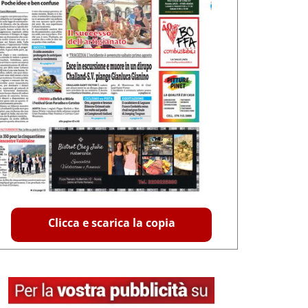
Clicca e scarica la copia