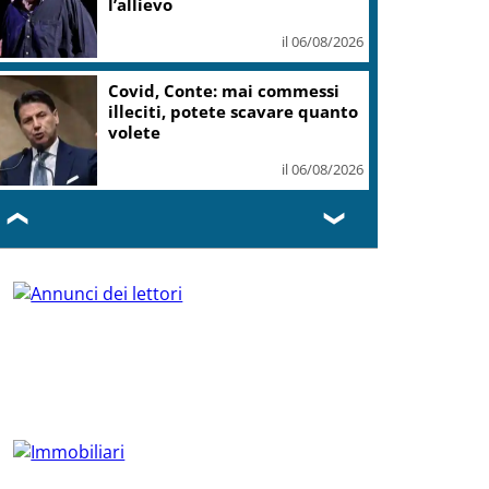
l’allievo
il 06/08/2026
Covid, Conte: mai commessi
illeciti, potete scavare quanto
volete
il 06/08/2026
❮
❯