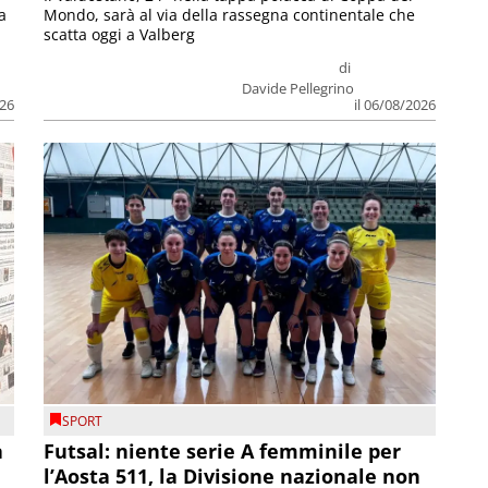
a
Mondo, sarà al via della rassegna continentale che
scatta oggi a Valberg
di
Davide Pellegrino
026
il 06/08/2026
SPORT
a
Futsal: niente serie A femminile per
l’Aosta 511, la Divisione nazionale non