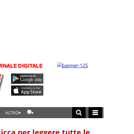
ALTRO
licca per leggere tutte le