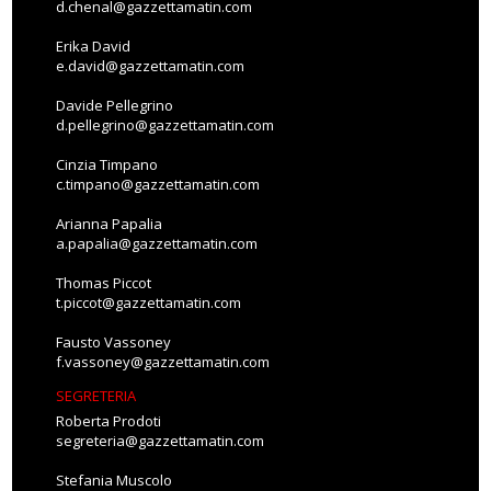
d.chenal@gazzettamatin.com
Erika David
e.david@gazzettamatin.com
Davide Pellegrino
d.pellegrino@gazzettamatin.com
Cinzia Timpano
c.timpano@gazzettamatin.com
Arianna Papalia
a.papalia@gazzettamatin.com
Thomas Piccot
t.piccot@gazzettamatin.com
Fausto Vassoney
f.vassoney@gazzettamatin.com
SEGRETERIA
Roberta Prodoti
segreteria@gazzettamatin.com
Stefania Muscolo