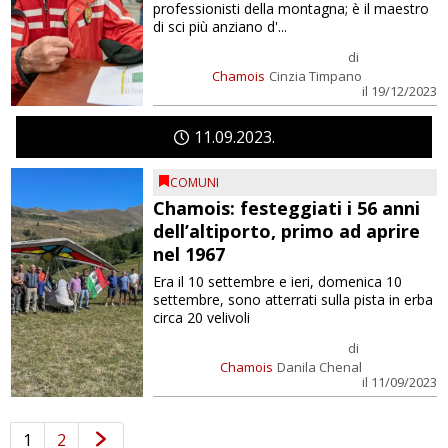
professionisti della montagna; è il maestro
di sci più anziano d'...
di
Chamois
Cinzia Timpano
il 19/12/2023
11
09
2023
COMUNI
Chamois: festeggiati i 56 anni
dell’altiporto, primo ad aprire
nel 1967
Era il 10 settembre e ieri, domenica 10
settembre, sono atterrati sulla pista in erba
circa 20 velivoli
di
Chamois
Danila Chenal
il 11/09/2023
1
2