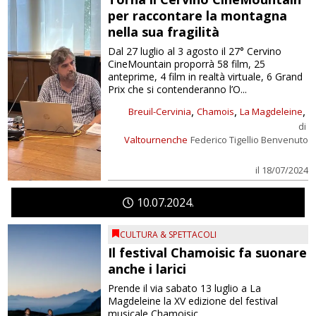
per raccontare la montagna
nella sua fragilità
Dal 27 luglio al 3 agosto il 27° Cervino
CineMountain proporrà 58 film, 25
anteprime, 4 film in realtà virtuale, 6 Grand
Prix che si contenderanno l’O...
,
,
,
Breuil-Cervinia
Chamois
La Magdeleine
di
Valtournenche
Federico Tigellio Benvenuto
il 18/07/2024
10
07
2024
CULTURA & SPETTACOLI
Il festival Chamoisic fa suonare
anche i larici
Prende il via sabato 13 luglio a La
Magdeleine la XV edizione del festival
musicale Chamoisic