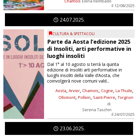
Chamois
Elena Rembado
il 12/08/2025
24
07
2025
CULTURA & SPETTACOLI
Parte da Aosta l’edizione 2025
di Insoliti, arti performative in
luoghi insoliti
Dal 1° al 10 agosto si terrà la quinta
edizione di Insoliti arti performative in
luoghi insoliti della Valle d’Aosta, che
coinvolgerà nove comuni vald...
,
,
,
,
,
Aosta
Arvier
Chamois
Cogne
La Thuile
,
,
,
Ollomont
Pollein
Saint-Pierre
Torgnon
di
Serena Taschin
il 24/07/2025
23
06
2025