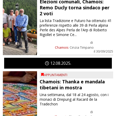
Elezioni comunali, Chamois:
Remo Ducly torna sindaco per
2 voti
La lista Tradizione e Futuro ha ottenuto 41
preferenze rispetto alle 39 di Perla alpina
Perle des Alpes Perla de l'Arp di Roberto
Rigollet e Simone Ce...
di
Chamois
Cinzia Timpano
il 30/09/2025
12
08
2025
APPUNTAMENTI
Chamois: Thanka e mandala
tibetani in mostra
Una settimana, dal 18 al 24 agosto, con i
monaci di Drepung al Racard de la
Tradechon
di