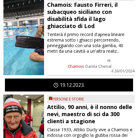
Chamois: Fausto Firreri, il
subacqueo siciliano con
disabilità sfida il lago
ghiacciato di Lod
Tenterà il primo record d'apnea lineare
estrema sotto i ghiacci percorrendo,
pinneggiando con una sola gamba, 40
metri da una cavità a un'altra realiz...
di
Chamois
Danila Chenal
il 26/01/2024
19
12
2023
PERSONE E STORIE
Attilio, 90 anni, è il nonno delle
nevi, maestro di sci da 300
clienti a stagione
Classe 1933, Attilio Ducly vive a Chamois e
indossa con orgoglio la giubba rossa dei