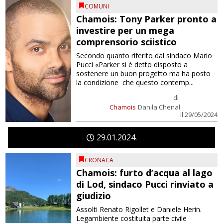
COMUNI
Chamois: Tony Parker pronto a
investire per un mega
comprensorio sciistico
Secondo quanto riferito dal sindaco Mario
Pucci «Parker si è detto disposto a
sostenere un buon progetto ma ha posto
la condizione che questo contemp...
di
Chamois
Danila Chenal
il 29/05/2024
29
01
2024
CRONACA
Chamois: furto d’acqua al lago
di Lod, sindaco Pucci rinviato a
giudizio
Assolti Renato Rigollet e Daniele Herin.
Legambiente costituita parte civile