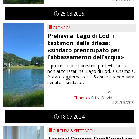
25
03
2025
CRONACA
Prelievi al Lago di Lod, i
testimoni della difesa:
«sindaco preoccupato per
l’abbassamento dell’acqua»
Il processo per i presunti prelievi d'acqua
non autorizzati nel Lago di Lod, a Chamois,
è stato aggiornato al 15 aprile quando sarà
sentito il sindaco...
di
Chamois
Erika David
il 25/03/2025
18
07
2024
CULTURA & SPETTACOLI
Torna il Cervino CineMountain