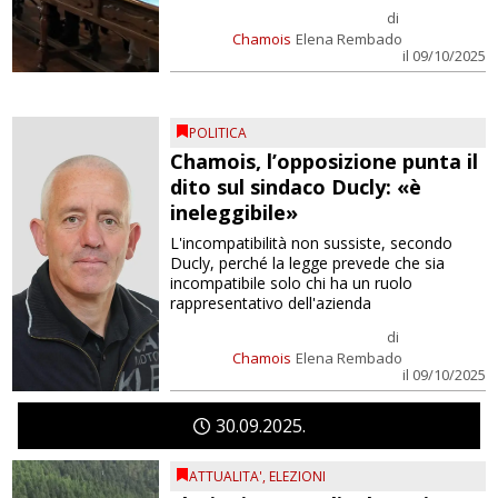
di
Chamois
Elena Rembado
il 09/10/2025
POLITICA
Chamois, l’opposizione punta il
dito sul sindaco Ducly: «è
ineleggibile»
L'incompatibilità non sussiste, secondo
Ducly, perché la legge prevede che sia
incompatibile solo chi ha un ruolo
rappresentativo dell'azienda
di
Chamois
Elena Rembado
il 09/10/2025
30
09
2025
ATTUALITA'
,
ELEZIONI