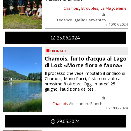
,
,
Chamois
Etroubles
La Magdeleine
di
Federico Tigellio Benvenuto
il 10/07/2024
25
06
2024
CRONACA
Chamois, furto d’acqua al Lago
di Lod: «Morte flora e fauna»
Il processo che vede imputato il sindaco di
Chamois, Mario Pucci, è stato rinviato al
prossimo 8 ottobre. Oggi, martedì 25
giugno, l'audizione dei tes...
di
Chamois
Alessandro Bianchet
il 25/06/2024
29
05
2024