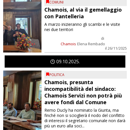
COMUNI
Chamois, al via il gemellaggio
con Pantelleria
A marzo inizieranno gli scambi e le visite
nei due territori
di
Chamois
Elena Rembado
il 26/11/2025
09
10
2025
POLITICA
Chamois, presunta
incompatibilità del sindaco:
Chamois Servizi non potrà più
avere fondi dal Comune
Remo Ducly ha nominato la Giunta, ma
finché non si scioglierà il nodo del conflitto
di interessi il segretario comunale non darà
più un euro alla soci...