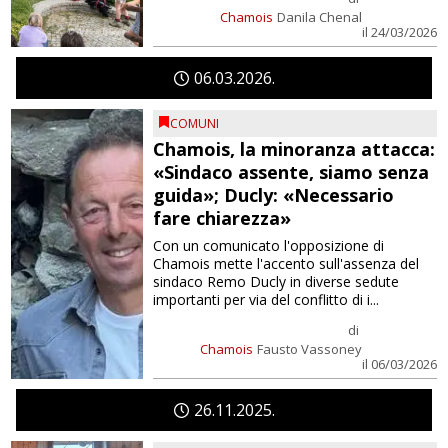
Chamois
Danila Chenal
il 24/03/2026
06
03
2026
COMUNI
Chamois, la minoranza attacca:
«Sindaco assente, siamo senza
guida»; Ducly: «Necessario
fare chiarezza»
Con un comunicato l'opposizione di
Chamois mette l'accento sull'assenza del
sindaco Remo Ducly in diverse sedute
importanti per via del conflitto di i...
di
Chamois
Fausto Vassoney
il 06/03/2026
26
11
2025