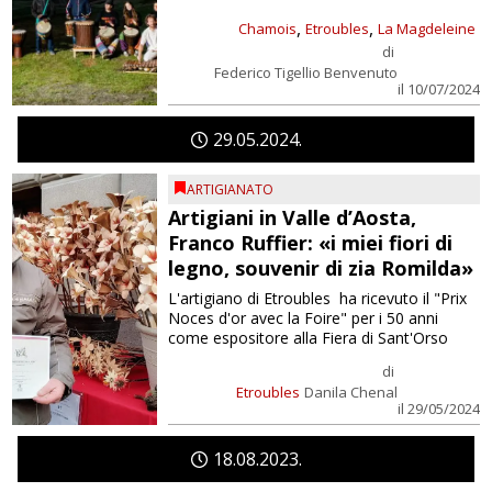
,
,
Chamois
Etroubles
La Magdeleine
di
Federico Tigellio Benvenuto
il 10/07/2024
29
05
2024
ARTIGIANATO
Artigiani in Valle d’Aosta,
Franco Ruffier: «i miei fiori di
legno, souvenir di zia Romilda»
L'artigiano di Etroubles ha ricevuto il "Prix
Noces d'or avec la Foire" per i 50 anni
come espositore alla Fiera di Sant'Orso
di
Etroubles
Danila Chenal
il 29/05/2024
18
08
2023