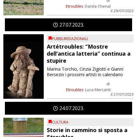
di
Etroubles
Danila Chenal
il 29/07/2023
27
07
2023
PUBBLIREDAZIONALI
Artétroubles: “Mostre
dell’antica latteria” continua a
stupire
Marina Torchio, Cinzia Zigiotti e Gianni
Bersezio i prossimi artisti in calendario
di
Etroubles
Luca Mercanti
il 27/07/2023
24
07
2023
CULTURA
Storie in cammino si sposta a