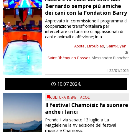
Bernardo sempre più amiche
dei cani con la Fondation Barry
Approvato in commissione il programma di
cooperazione transfrontaliera per
intercettare un turismo di appassionati di
cani e animali d'affezione; in a...
,
,
,
Aosta
Etroubles
Saint-Oyen
di
Saint-Rhémy-en-Bosses
Alessandro Bianchet
il 22/01/2025
10
07
2024
CULTURA & SPETTACOLI
Il festival Chamoisic fa suonare
anche i larici
Prende il via sabato 13 luglio a La
Magdeleine la XV edizione del festival
musicale Chamoisic