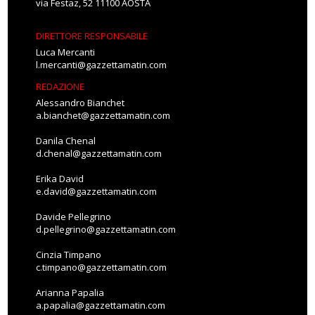
via Festaz, 52 11100 AOSTA
DIRETTORE RESPONSABILE
Luca Mercanti
l.mercanti@gazzettamatin.com
REDAZIONE
Alessandro Bianchet
a.bianchet@gazzettamatin.com
Danila Chenal
d.chenal@gazzettamatin.com
Erika David
e.david@gazzettamatin.com
Davide Pellegrino
d.pellegrino@gazzettamatin.com
Cinzia Timpano
c.timpano@gazzettamatin.com
Arianna Papalia
a.papalia@gazzettamatin.com