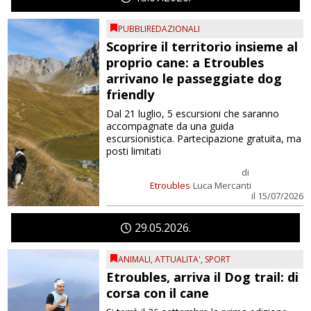
PUBBLIREDAZIONALI
Scoprire il territorio insieme al
proprio cane: a Etroubles
arrivano le passeggiate dog
friendly
Dal 21 luglio, 5 escursioni che saranno
accompagnate da una guida
escursionistica. Partecipazione gratuita, ma
posti limitati
di
Etroubles
Luca Mercanti
il 15/07/2026
29
05
2026
ANIMALI
,
ATTUALITA'
,
SPORT
Etroubles, arriva il Dog trail: di
corsa con il cane