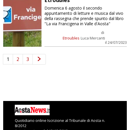
Etroubles
Domenica 6 agosto il secondo
appuntamento di letture e musica dal vivo
della rassegna che prende spunto dal libro
"La via Francigena in Valle d'Aosta"
di
Etroubles
Luca Mercanti
il 24/07/2023
1
2
3
Quotidiano online Iscrizione al Tribunale di Aosta n.
8/2012