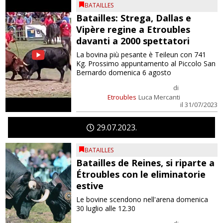
BATAILLES
Batailles: Strega, Dallas e
Vipère regine a Etroubles
davanti a 2000 spettatori
La bovina più pesante è Teileun con 741
Kg. Prossimo appuntamento al Piccolo San
Bernardo domenica 6 agosto
di
Etroubles
Luca Mercanti
il 31/07/2023
29
07
2023
BATAILLES
Batailles de Reines, si riparte a
Étroubles con le eliminatorie
estive
Le bovine scendono nell'arena domenica
30 luglio alle 12.30