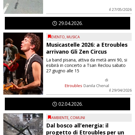
il 27/05/2026
29
04
2026
EVENTO
,
MUSICA
Musicastelle 2026: a Etroubles
arrivano Gli Zen Circus
La band pisana, attiva da metà anni 90, si
esibirà in concerto a Tsan Reclou sabato
27 giugno alle 15
di
Etroubles
Danila Chenal
il 29/04/2026
02
04
2026
AMBIENTE
,
COMUNI
Dal bosco all’energia: il
progetto di Etroubles per un