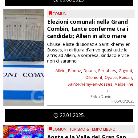
COMUNI
Elezioni comunali nella Grand
Combin, tante conferme tra i
candidati; Allein in alto mare
Chiuse le liste di Bionaz e Saint-Rhémy-en-
Bosses, in dirittura d'arrivo quasi tutte le
altre; ad Allein, a sorpresa, sindaco e vice
non ci saranno
,
,
,
,
,
Allein
Bionaz
Doues
Etroubles
Gignod
,
,
,
Ollomont
Oyace
Roisan
,
Saint-Rhémy-en-Bosses
Valpelline
di
Erika David
il 06/08/2025
22
01
2025
COMUNI
,
TURISMO & TEMPO LIBERO
Aosta e la Valle del Gran San