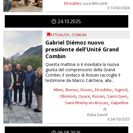
Etroubles
Luca Mercanti
il 13/03/2026
24
10
2025
ATTUALITA'
,
COMUNI
Gabriel Diémoz nuovo
presidente dell’Unité Grand
Combin
Questa mattina si è insediata la nuova
giunta del comprensorio della Grand
Combin; il sindaco di Roisan raccoglie il
testimone da Marco Calchera, alla...
,
,
,
,
,
Allein
Bionaz
Doues
Etroubles
Gignod
,
,
,
,
Ollomont
Oyace
Roisan
Saint-Oyen
,
Saint-Rhémy-en-Bosses
Valpelline
di
Erika David
il 24/10/2025
06
08
2025