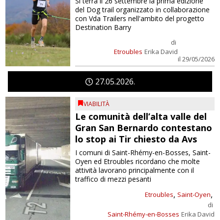
Si terrà il 26 settembre la prima edizione
del Dog trail organizzato in collaborazione
con Vda Trailers nell'ambito del progetto
Destination Barry
di
Etroubles
Erika David
il 29/05/2026
27
05
2026
VIABILITÀ
Le comunità dell’alta valle del
Gran San Bernardo contestano
lo stop ai Tir chiesto da Avs
I comuni di Saint-Rhémy-en-Bosses, Saint-
Oyen ed Etroubles ricordano che molte
attività lavorano principalmente con il
traffico di mezzi pesanti
,
,
Etroubles
Saint-Oyen
di
Saint-Rhémy-en-Bosses
Erika David