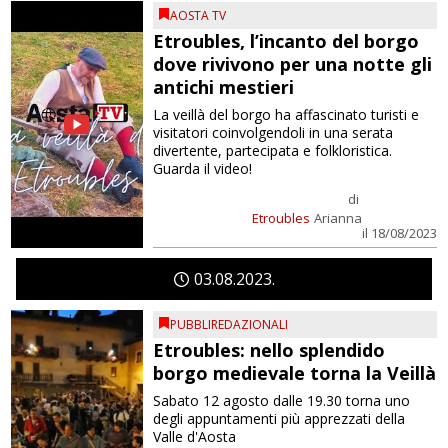
AOSTA TV
Etroubles, l’incanto del borgo
dove rivivono per una notte gli
antichi mestieri
La veillà del borgo ha affascinato turisti e
visitatori coinvolgendoli in una serata
divertente, partecipata e folkloristica.
Guarda il video!
di
Etroubles
Arianna
il 18/08/2023
03
08
2023
PUBBLIREDAZIONALI
Etroubles: nello splendido
borgo medievale torna la Veillà
Sabato 12 agosto dalle 19.30 torna uno
degli appuntamenti più apprezzati della
Valle d'Aosta