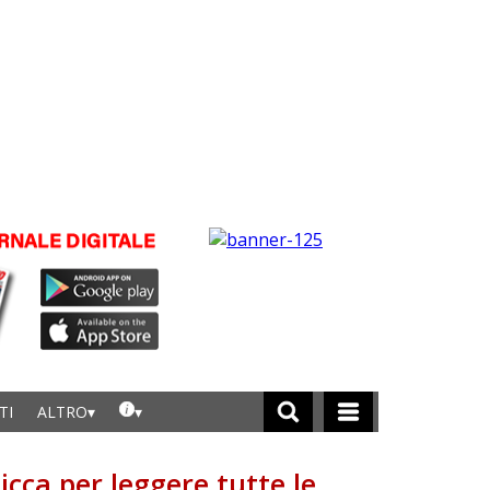
TI
ALTRO
licca per leggere tutte le