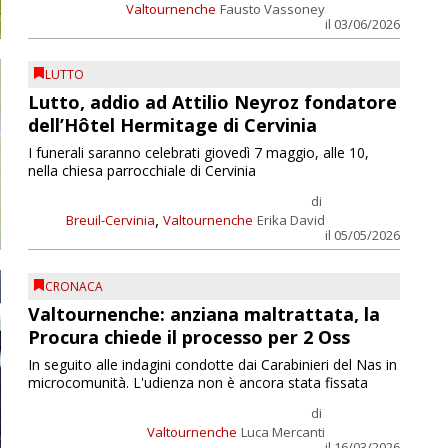
Valtournenche
Fausto Vassoney
il 03/06/2026
LUTTO
Lutto, addio ad Attilio Neyroz fondatore
dell’Hôtel Hermitage di Cervinia
I funerali saranno celebrati giovedì 7 maggio, alle 10,
nella chiesa parrocchiale di Cervinia
di
,
Breuil-Cervinia
Valtournenche
Erika David
il 05/05/2026
CRONACA
Valtournenche: anziana maltrattata, la
Procura chiede il processo per 2 Oss
In seguito alle indagini condotte dai Carabinieri del Nas in
microcomunità. L'udienza non è ancora stata fissata
di
Valtournenche
Luca Mercanti
il 16/03/2026