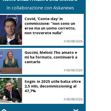
In collaborazione con Askanews
“Una notte di Casanova” di
Migliorini chiude Festival
teatro Volterra
il 06/08/2026
Valle d’Aosta, torna la festa
del lardo di Arnad: c’è anche il
gelato
il 06/08/2026
L.elettorale, tornano
malumori su alternanza, donne
Fi chiedono quote vere
il 06/08/2026
❮
❯