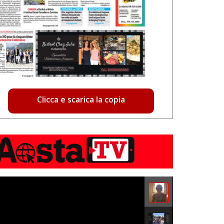
Clicca e scarica la copia