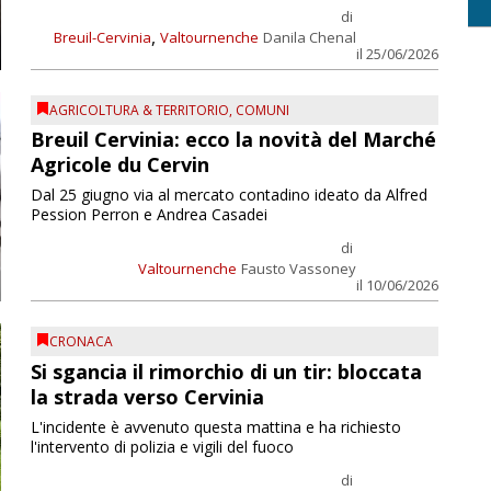
di
,
Breuil-Cervinia
Valtournenche
Danila Chenal
il 25/06/2026
AGRICOLTURA & TERRITORIO
,
COMUNI
Breuil Cervinia: ecco la novità del Marché
Agricole du Cervin
Dal 25 giugno via al mercato contadino ideato da Alfred
Pession Perron e Andrea Casadei
di
Valtournenche
Fausto Vassoney
il 10/06/2026
CRONACA
Si sgancia il rimorchio di un tir: bloccata
la strada verso Cervinia
L'incidente è avvenuto questa mattina e ha richiesto
l'intervento di polizia e vigili del fuoco
di