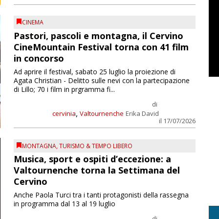
CINEMA
Pastori, pascoli e montagna, il Cervino
CineMountain Festival torna con 41 film
in concorso
Ad aprire il festival, sabato 25 luglio la proiezione di
Agata Christian - Delitto sulle nevi con la partecipazione
di Lillo; 70 i film in prgramma fi...
di
,
cervinia
Valtournenche
Erika David
il 17/07/2026
MONTAGNA
,
TURISMO & TEMPO LIBERO
Musica, sport e ospiti d’eccezione: a
Valtournenche torna la Settimana del
Cervino
Anche Paola Turci tra i tanti protagonisti della rassegna
in programma dal 13 al 19 luglio
di