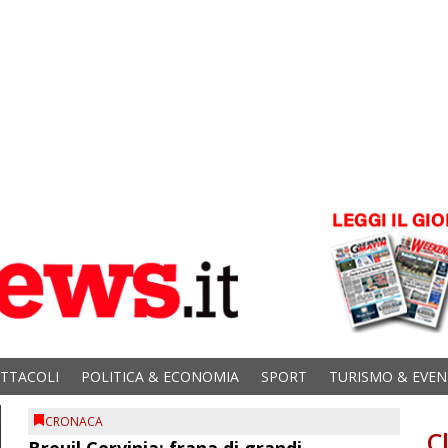
ETTACOLI
POLITICA & ECONOMIA
SPORT
TURISMO & EVEN
CRONACA
C