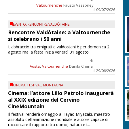
Valtournenche
Fausto Vassoney
il 09/07/2026
EVENTO
,
RENCONTRE VALDÔTAINE
Rencontre Valdôtaine: a Valtournenche
si celebrano i 50 anni
L'abbraccio tra emigrati e valdostani è per domenica 2
agosto ma la festa inizia venerdì 31 agosto
di
,
Aosta
Valtournenche
Danila Chenal
il 29/06/2026
CINEMA
,
FESTIVAL
,
MONTAGNA
Cinema: l’attore Lillo Petrolo inaugurerà
al XXIX edizione del Cervino
CineMountain
Il festival renderà omaggio a Hayao Miyazaki, maestro
assoluto dell'animazione mondiale e autore capace di
raccontare il rapporto tra uomo, natura e i...