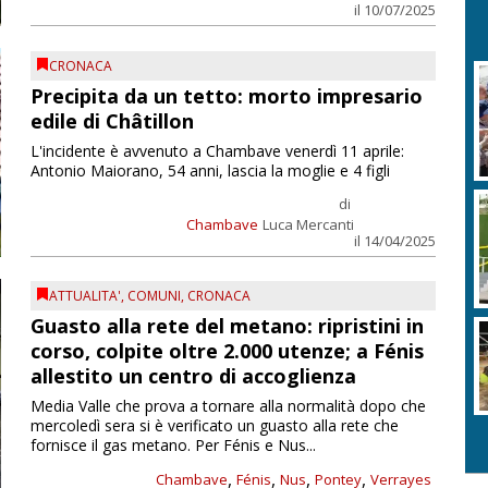
il 10/07/2025
CRONACA
Precipita da un tetto: morto impresario
edile di Châtillon
L'incidente è avvenuto a Chambave venerdì 11 aprile:
Antonio Maiorano, 54 anni, lascia la moglie e 4 figli
di
Chambave
Luca Mercanti
il 14/04/2025
ATTUALITA'
,
COMUNI
,
CRONACA
Guasto alla rete del metano: ripristini in
corso, colpite oltre 2.000 utenze; a Fénis
allestito un centro di accoglienza
Media Valle che prova a tornare alla normalità dopo che
mercoledì sera si è verificato un guasto alla rete che
fornisce il gas metano. Per Fénis e Nus...
,
,
,
,
Chambave
Fénis
Nus
Pontey
Verrayes