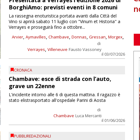
Presentata a Verrayes l’edizione 2026 di
n
BorghiAmo: previsti eventi in 8 comuni
La rassegna enoturistica portata avanti dalla Città del
Vino si aprirà sabato 11 luglio con "Vinum et Historia" a
Verrayes e proseguirà fino a ottobre...
,
,
,
,
,
,
Arvier
Aymavilles
Chambave
Donnas
Gressan
Morgex
di
,
Verrayes
Villeneuve
Fausto Vassoney
il 03/07/2026
CRONACA
Chambave: esce di strada con l’auto,
grave un 22enne
L'incidente intorno alle 6 di questa mattina. Il ragazzo è
stato elistrasportato all'ospedale Parini di Aosta
di
Chambave
Luca Mercanti
il 01/06/2026
PUBBLIREDAZIONALI