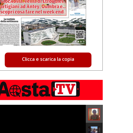
Clicca e scarica la copia