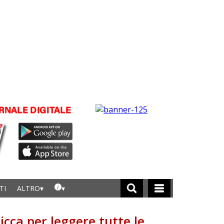
TI
ALTRO
licca per leggere tutte le