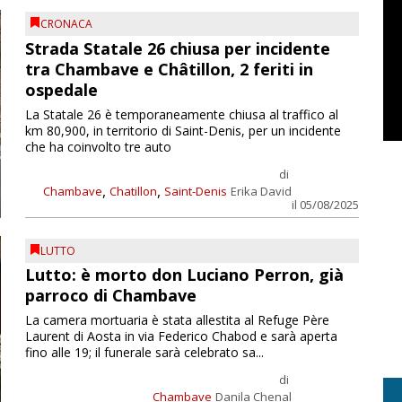
CRONACA
Strada Statale 26 chiusa per incidente
tra Chambave e Châtillon, 2 feriti in
ospedale
La Statale 26 è temporaneamente chiusa al traffico al
km 80,900, in territorio di Saint-Denis, per un incidente
che ha coinvolto tre auto
di
,
,
Chambave
Chatillon
Saint-Denis
Erika David
il 05/08/2025
LUTTO
Lutto: è morto don Luciano Perron, già
parroco di Chambave
La camera mortuaria è stata allestita al Refuge Père
Laurent di Aosta in via Federico Chabod e sarà aperta
fino alle 19; il funerale sarà celebrato sa...
di
Chambave
Danila Chenal