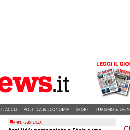
ETTACOLI
POLITICA & ECONOMIA
SPORT
TURISMO & EVEN
ANPI
,
RESISTENZA
C