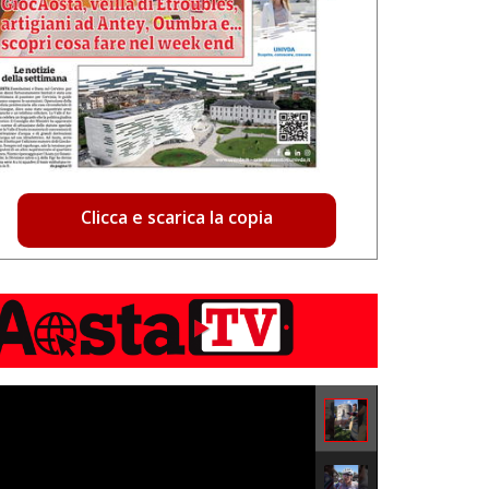
Clicca e scarica la copia