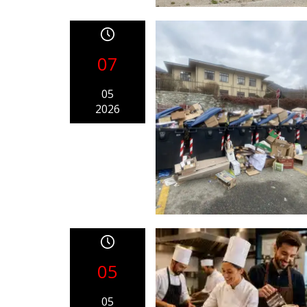
07
05
2026
05
05