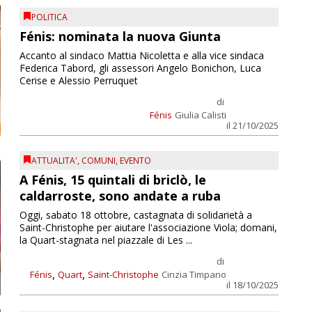
POLITICA
Fénis: nominata la nuova Giunta
Accanto al sindaco Mattia Nicoletta e alla vice sindaca
Federica Tabord, gli assessori Angelo Bonichon, Luca
Cerise e Alessio Perruquet
di
Fénis
Giulia Calisti
il 21/10/2025
ATTUALITA'
,
COMUNI
,
EVENTO
A Fénis, 15 quintali di briclò, le
caldarroste, sono andate a ruba
Oggi, sabato 18 ottobre, castagnata di solidarietà a
Saint-Christophe per aiutare l'associazione Viola; domani,
la Quart-stagnata nel piazzale di Les ...
di
,
,
Fénis
Quart
Saint-Christophe
Cinzia Timpano
il 18/10/2025