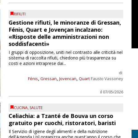
RIFIUTI
Gestione rifiuti, le minoranze di Gressan,
Fénis, Quart e Jovençan incalzano:
«Risposte delle amministrazioni non
soddisfacenti»
I gruppi di opposizione, uniti nel contrasto alle criticità nel
sistema di raccolta rifiuti, chiedono più trasparenza su
costi e azioni intraprese dai...
di
,
,
,
Fénis
Gressan
Jovencan
Quart
Fausto Vassoney
il 07/05/2026
CUCINA
,
SALUTE
Celiachia: a Tzanté de Bouva un corso
gratuito per cuochi, ristoratori, baristi
Il Servizio di igiene degli alimenti e della nutrizione
dell'Azienda Usl organizza anche quest'anno il corso che