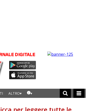
TI
ALTRO
licca per leggere tutte le