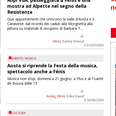
Anpi VdA: passeggiata a Fénis e una
n
mostra ad Alpette nel segno della
Resistenza
Due appuntamenti che uniscono la Valle d'Aosta e il
Canavese: dal ricordo dei caduti alla Morgnetta alla
pittura su materiali di recupero di Barbara T...
di
Fénis
Danila Chenal
il 01/07/2026
EVENTO
,
MUSICA
Aosta si riprende la Festa della musica,
spettacolo anche a Fénis
Musica non stop, domenica 21 giugno, a Plus e al Tsanté
de Bouva dalle 15
di
,
Aosta
Fénis
Erika David
il 16/06/2026
CULTURA