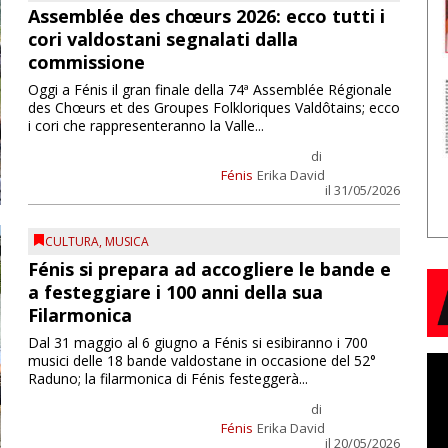
Assemblée des chœurs 2026: ecco tutti i
cori valdostani segnalati dalla
commissione
Oggi a Fénis il gran finale della 74ª Assemblée Régionale
des Chœurs et des Groupes Folkloriques Valdôtains; ecco
i cori che rappresenteranno la Valle...
di
Fénis
Erika David
il 31/05/2026
CULTURA
,
MUSICA
Fénis si prepara ad accogliere le bande e
a festeggiare i 100 anni della sua
Filarmonica
Dal 31 maggio al 6 giugno a Fénis si esibiranno i 700
musici delle 18 bande valdostane in occasione del 52°
Raduno; la filarmonica di Fénis festeggerà...
di
Fénis
Erika David
il 20/05/2026