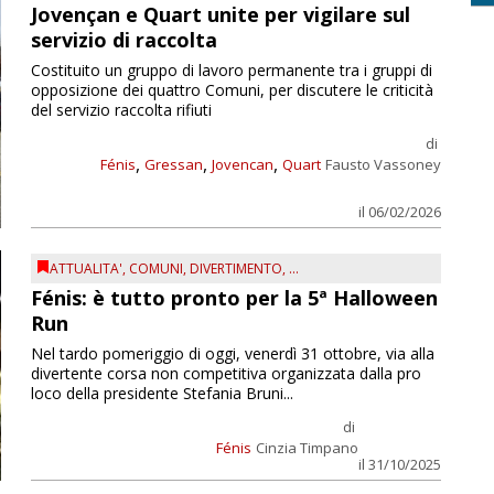
Jovençan e Quart unite per vigilare sul
servizio di raccolta
Costituito un gruppo di lavoro permanente tra i gruppi di
opposizione dei quattro Comuni, per discutere le criticità
del servizio raccolta rifiuti
di
,
,
,
Fénis
Gressan
Jovencan
Quart
Fausto Vassoney
il 06/02/2026
ATTUALITA'
,
COMUNI
,
DIVERTIMENTO
, ...
Fénis: è tutto pronto per la 5ª Halloween
Run
Nel tardo pomeriggio di oggi, venerdì 31 ottobre, via alla
divertente corsa non competitiva organizzata dalla pro
loco della presidente Stefania Bruni...
di
Fénis
Cinzia Timpano
il 31/10/2025