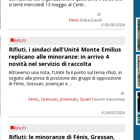
si terrà mercoledì 13 maggio al Centr...
di
Fénis
Erika David
il 05/05/2026
RIFIUTI
Rifiuti, i sindaci dell’Unité Monte Emilius
replicano alle minoranze: in arrivo 4
novità nel servizio di raccolta
Attraverso una nota, l'Unité fa il punto sul tema rifiuti, in
seguito alla presa di posizione dei gruppi di opposizione
di Fénis, Gressan, Jovençan e ...
di
,
,
,
Fénis
Gressan
Jovencan
Quart
Fausto Vassoney
il 24/02/2026
RIFIUTI
Rifiuti: le minoranze di Fénis, Gressan,