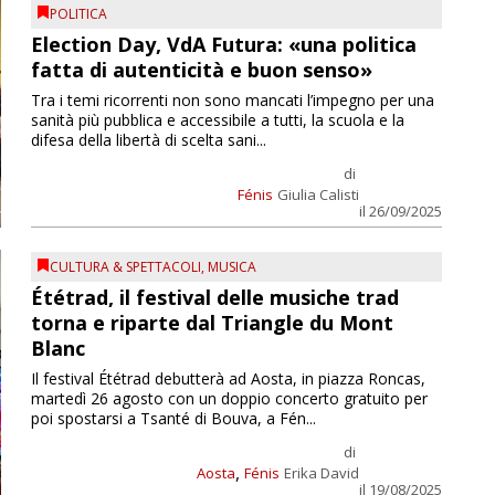
POLITICA
Election Day, VdA Futura: «una politica
fatta di autenticità e buon senso»
Tra i temi ricorrenti non sono mancati l’impegno per una
sanità più pubblica e accessibile a tutti, la scuola e la
difesa della libertà di scelta sani...
di
Fénis
Giulia Calisti
il 26/09/2025
CULTURA & SPETTACOLI
,
MUSICA
Ététrad, il festival delle musiche trad
torna e riparte dal Triangle du Mont
Blanc
Il festival Ététrad debutterà ad Aosta, in piazza Roncas,
martedì 26 agosto con un doppio concerto gratuito per
poi spostarsi a Tsanté di Bouva, a Fén...
di
,
Aosta
Fénis
Erika David
il 19/08/2025