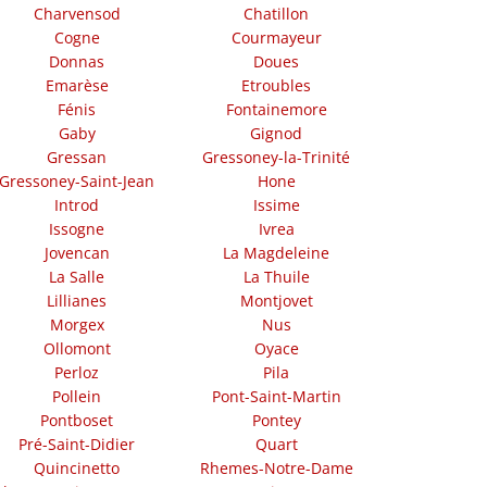
Charvensod
Chatillon
Cogne
Courmayeur
Donnas
Doues
Emarèse
Etroubles
Fénis
Fontainemore
Gaby
Gignod
Gressan
Gressoney-la-Trinité
Gressoney-Saint-Jean
Hone
Introd
Issime
Issogne
Ivrea
Jovencan
La Magdeleine
La Salle
La Thuile
Lillianes
Montjovet
Morgex
Nus
Ollomont
Oyace
Perloz
Pila
Pollein
Pont-Saint-Martin
Pontboset
Pontey
Pré-Saint-Didier
Quart
Quincinetto
Rhemes-Notre-Dame