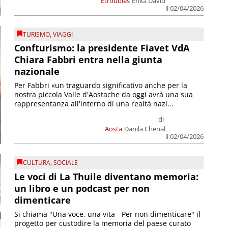
Etroubles
Erika David
il 02/04/2026
TURISMO
,
VIAGGI
Confturismo: la presidente Fiavet VdA
Chiara Fabbri entra nella giunta
nazionale
Per Fabbri «un traguardo significativo anche per la
nostra piccola Valle d'Aostache da oggi avrà una sua
rappresentanza all'interno di una realtà nazi...
di
Aosta
Danila Chenal
il 02/04/2026
CULTURA
,
SOCIALE
Le voci di La Thuile diventano memoria:
un libro e un podcast per non
dimenticare
Si chiama "Una voce, una vita - Per non dimenticare" il
progetto per custodire la memoria del paese curato