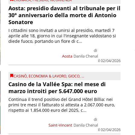
Aosta: presidio davanti al tribunale per il
30° anniversario della morte di Antonio
Sonatore
I cittadini sono invitati a unirsi al presidio, martedì 7
aprile alle 18, giorno in cui l'insegnante valdostano si
diede fuoco, portando un fiore di c...
di
Aosta
Danila Chenal
il 02/04/2026
CASINÒ
,
ECONOMIA & LAVORO
,
GIOCO
, ...
Casino de la Vallée Spa: nel mese di
marzo introiti per 5.647.000 euro
Continua il trend positivo del Grand Hôtel Billia: nei
primi tre mesi il fatturato si attesta a 2.067.000 euro,
rispetto ai 1.854.000 euro del 2025, c...
di
Saint-Vincent
Danila Chenal
il 02/04/2026