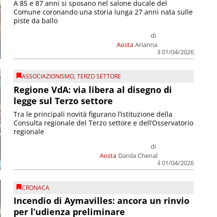
A 85 e 87 anni si sposano nel salone ducale del
Comune coronando una storia lunga 27 anni nata sulle
piste da ballo
di
Aosta
Arianna
il 01/04/2026
ASSOCIAZIONISMO
,
TERZO SETTORE
Regione VdA: via libera al disegno di
legge sul Terzo settore
Tra le principali novità figurano l’istituzione della
Consulta regionale del Terzo settore e dell’Osservatorio
regionale
di
Aosta
Danila Chenal
il 01/04/2026
CRONACA
Incendio di Aymavilles: ancora un rinvio
per l’udienza preliminare