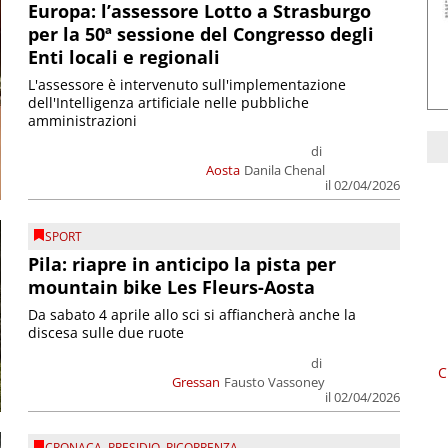
Europa: l’assessore Lotto a Strasburgo
per la 50ª sessione del Congresso degli
Enti locali e regionali
L'assessore è intervenuto sull'implementazione
dell'Intelligenza artificiale nelle pubbliche
amministrazioni
di
Aosta
Danila Chenal
il 02/04/2026
SPORT
Pila: riapre in anticipo la pista per
mountain bike Les Fleurs-Aosta
Da sabato 4 aprile allo sci si affiancherà anche la
discesa sulle due ruote
di
C
Gressan
Fausto Vassoney
il 02/04/2026
CRONACA
,
PRESIDIO
,
RICORRENZA