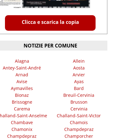
Clicca e scarica la copia
NOTIZIE PER COMUNE
Alagna
Allein
Antey-Saint-André
Aosta
Arnad
Arvier
Avise
Ayas
Aymavilles
Bard
Bionaz
Breuil-Cervinia
Brissogne
Brusson
Carema
Cervinia
halland-Saint-Anselme
Challand-Saint-Victor
Chambave
Chamois
Chamonix
Champdepraz
Champdepraz
Champorcher