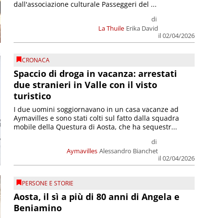
dall'associazione culturale Passeggeri del ...
di
La Thuile
Erika David
il 02/04/2026
CRONACA
Spaccio di droga in vacanza: arrestati
due stranieri in Valle con il visto
turistico
I due uomini soggiornavano in un casa vacanze ad
Aymavilles e sono stati colti sul fatto dalla squadra
mobile della Questura di Aosta, che ha sequestr...
di
Aymavilles
Alessandro Bianchet
il 02/04/2026
PERSONE E STORIE
Aosta, il sì a più di 80 anni di Angela e
Beniamino