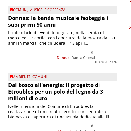
COMUNI
,
MUSICA
,
RICORRENZA
Donnas: la banda musicale festeggia i
suoi primi 50 anni
S
Il calendario di eventi inaugurato, nella serata di
mercoledì 1° aprile, con l'apertura della mostra da ''50
anni in marcia'' che chiuderà il 15 april...
di
Donnas
Danila Chenal
il 02/04/2026
AMBIENTE
,
COMUNI
Dal bosco all’energia: il progetto di
Etroubles per un polo del legno da 3
milioni di euro
Nelle intenzioni del Comune di Etroubles la
realizzazione di un circuito termico con centrale a
biomassa e l'apertura di una scuola dedicata alla fili...
di